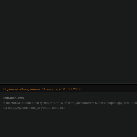
Поделиться
Понедельник, 11 апреля, 2011г. 21:23:00
Ильюха 4ws
я не могла на все сети дозвониться! мой отец дозвонился матери через другого чело
на предыдущем поезде уехал. повезло...