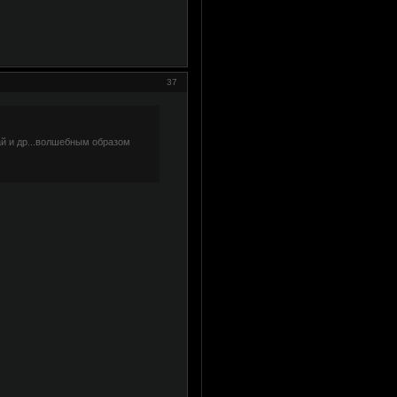
37
ай и др...волшебным образом