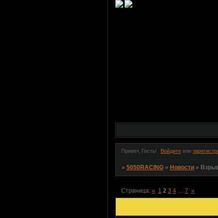
Привет, Гость!
Войдите
или
зарегистр
»
5050RACING
»
Новости
»
Взрыв
Страница:
«
1
2
3
4
…
7
»