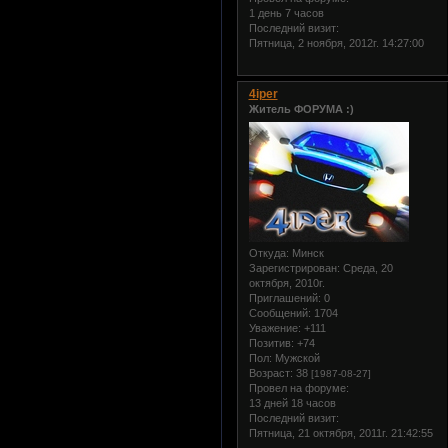
1 день 7 часов
Последний визит:
Пятница, 2 ноября, 2012г. 14:27:00
4iper
Житель ФОРУМА :)
Откуда:
Минск
Зарегистрирован
: Среда, 20
октября, 2010г.
Приглашений:
0
Сообщений:
1704
Уважение:
+111
Позитив:
+74
Пол:
Мужской
Возраст:
38
[1987-08-27]
Провел на форуме:
13 дней 18 часов
Последний визит:
Пятница, 21 октября, 2011г. 21:42:55