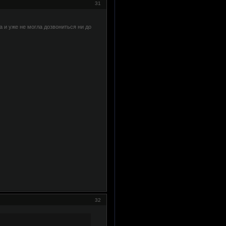
31
а и уже не могла дозвониться ни до
32