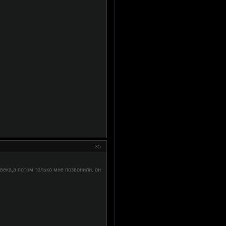
35
века,а потом только мне позвонили. он