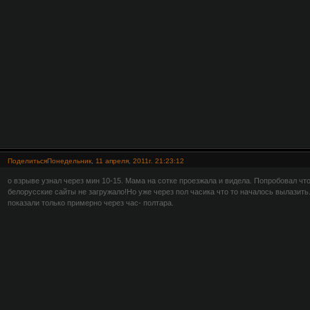
Поделиться
Понедельник, 11 апреля, 2011г. 21:23:12
о взрыве узнал через мин 10-15. Мама на сотке проезжала и видела. Попробовал что 
белорусские сайты не загружало!Но уже через пол часика что то началось вылазить
показали только примерно через час- полтара.