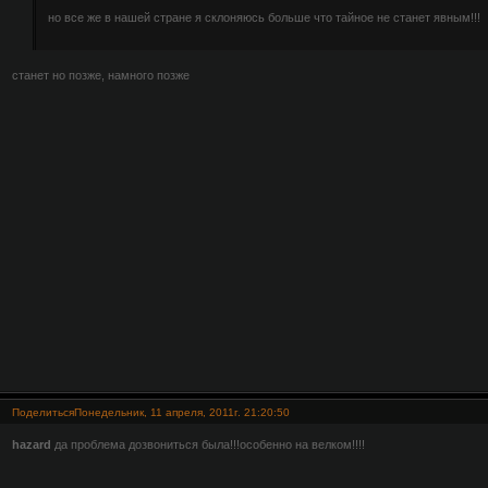
но все же в нашей стране я склоняюсь больше что тайное не станет явным!!!
станет но позже, намного позже
Поделиться
Понедельник, 11 апреля, 2011г. 21:20:50
hazard
да проблема дозвониться была!!!особенно на велком!!!!