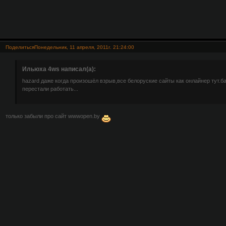
Поделиться
Понедельник, 11 апреля, 2011г. 21:24:00
Ильюха 4ws написал(а):
hazard даже когда произошёл взрыв,все белоруские сайты как онлайнер тут.б
перестали работать...
только забыли про сайт wwwopen.by