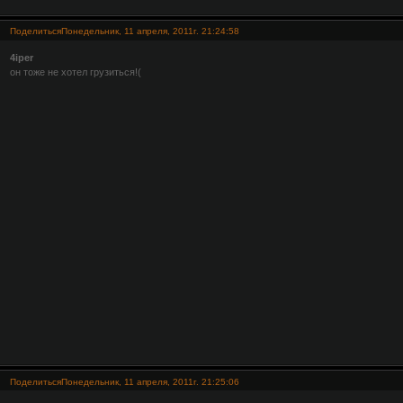
Поделиться
Понедельник, 11 апреля, 2011г. 21:24:58
4iper
он тоже не хотел грузиться!(
Поделиться
Понедельник, 11 апреля, 2011г. 21:25:06