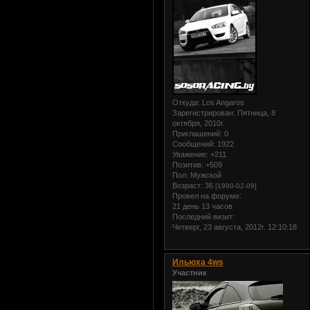
Откуда:
Los Angaros
Зарегистрирован
: Пятница, 8
октября, 2010г.
Приглашений:
0
Сообщений:
1922
Уважение:
+211
Позитив:
+509
Пол:
Мужской
Возраст:
36
[1990-02-09]
Провел на форуме:
21 день 13 часов
Последний визит:
Четверг, 23 августа, 2012г. 12:10:18
Ильюха 4ws
Участник