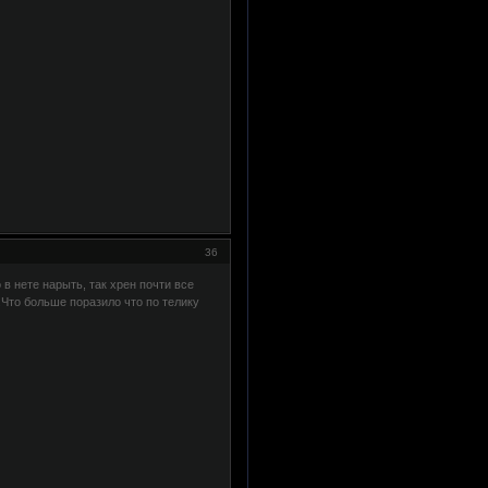
36
в нете нарыть, так хрен почти все
.Что больше поразило что по телику