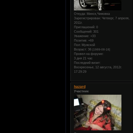
Откуда:
Минск,Чижовка
Зарегистрирован
: Четверг, 7 апреля,
2011г.
Приглашений:
0
Сообщений:
301
Уважение:
+33
Позитив:
+69
Пол:
Мужской
Возраст:
36
[1989-08-18]
Провел на форуме:
3 дня 21 час
Последний визит:
Воскресенье, 12 августа, 2012г.
17:29:29
hazard
Участник