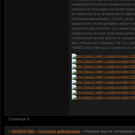
полировки я использую полировочную п
наноситься точечками ,и не нужно валит
по поверхности из-за переизбытка !Дв
систематезированными , то есть ,как по
поверхности ,можно добавить немного в
,используя распылитель ,что у меня в р
поверхности ,поэтому если видны риски 
,полирование нельзя описать в стандар
Вас ,и Ваших рук !Завершу тем ,что ,дл
FARECLA G10 !Мусор на поверхности убир
Страница:
1
»
5050RACING
»
Полезная информация
»
Убираем подтек, полировка 