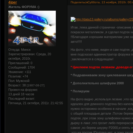
4iper
Поделиться
Суббота, 13 ноября, 2010г. 00:
Житель ФОРУМА :)
Итак ,тема данной странички -описание п
покраски металликом ,я сделал подтек н
!!Благодаря хорошим материялам уже на 
авто!!!!!
Откуда:
Минск
На фото ,что ниже, виден и сам подтек 
Зарегистрирован
: Среда, 20
мне подсказал администратор форума по
октября, 2010г.
,заключается в следующем!
Приглашений:
0
* Циклюем подтек лезвием ,доводя е
Сообщений:
1704
Уважение:
+111
* Подравниваем зону циклевания шку
Позитив:
+74
Пол:
Мужской
* Дополнительно шлифуем 2000
Возраст:
38
[1987-08-27]
Провел на форуме:
* Полируем
13 дней 18 часов
Последний визит:
На фото видно ,используя лезвие ,что п
Пятница, 21 октября, 2011г. 21:42:55
идеален для длинного подтека без капел
нужно осторожно особенно в начале ,ког
с общей площадью детали .Потом берем 
подтек ,при этом зону шлифовки нужно 
дырку в лаке ,что грозит либо перекрас
самое ,но берем шкурку Р2000,и опять 
,что на против !Подтека нет ,и зона з