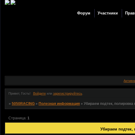
Форум
Участники
Прав
Активн
Привет, Гость!
Войдите
или
зарегистрируйтесь
.
»
5050RACING
»
Полезная информация
»
Убираем подтек, полировка 
Страница:
1
Убираем подтек, 