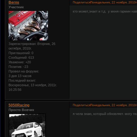
Berns
Поделиться
Понедельник, 22 ноября, 2010г
Участник
кто может,знает и т.д. у меня гармин нав
Зарегистрирован
: Вторник, 26
октября, 2010г.
Приглашений:
0
Сообщений:
613
Уважение:
+20
Позитив:
-23
Провел на форуме:
3 дня 13 часов
Последний визит:
Воскресенье, 13 ноября, 2011г.
16:25:56
5050Racing
Поделиться
Понедельник, 22 ноября, 2010г
Просто Вовчик
я чела знаю, который обновляет. могу т