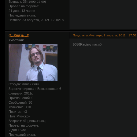
Возраст:
36
[1990-02-09]
Провел на форуме:
21 день 13 часов
Последний визит:
Четверг, 23 августа, 2012г. 12:10:18
((...Князь...))
Поделиться
Четверг, 7 апреля, 2011г. 17:51
Участник
5050Racing
пасиб...
Откуда:
минск сити
Зарегистрирован
: Воскресенье, 6
февраля, 2011г.
Приглашений:
0
Сообщений:
30
Уважение:
+10
Позитив:
+3
Пол:
Мужской
Возраст:
41
[1984-11-04]
Провел на форуме:
2 дня 1 час
Последний визит: