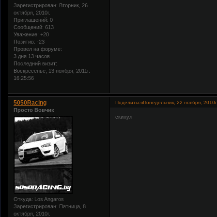
Зарегистрирован
: Вторник, 26
октября, 2010г.
Приглашений:
0
Сообщений:
613
Уважение:
+20
Позитив:
-23
Провел на форуме:
3 дня 13 часов
Последний визит:
Воскресенье, 13 ноября, 2011г.
16:25:56
5050Racing
Поделиться
Понедельник, 22 ноября, 2010г
Просто Вовчик
скинул
Откуда:
Los Angaros
Зарегистрирован
: Пятница, 8
октября, 2010г.