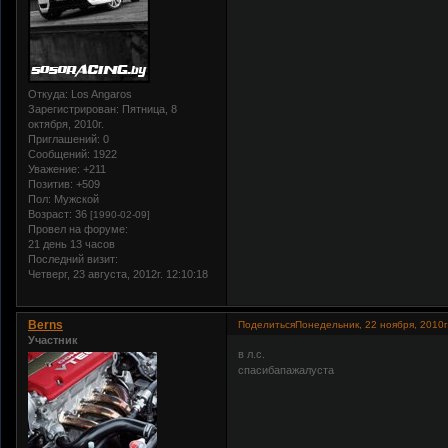
Откуда:
Los Angaros
Зарегистрирован
: Пятница, 8
октября, 2010г.
Приглашений:
0
Сообщений:
1922
Уважение:
+211
Позитив:
+509
Пол:
Мужской
Возраст:
36
[1990-02-09]
Провел на форуме:
21 день 13 часов
Последний визит:
Четверг, 23 августа, 2012г. 12:10:18
Berns
Поделиться
Понедельник, 22 ноября, 2010г
Участник
в л.с.
спасибапажалуста