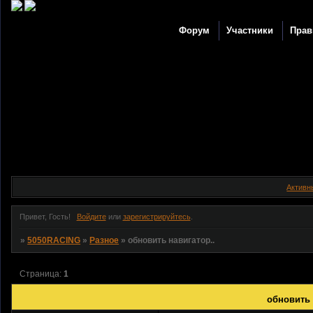
Форум
Участники
Прав
Активн
Привет, Гость!
Войдите
или
зарегистрируйтесь
.
»
5050RACING
»
Разное
»
обновить навигатор..
Страница:
1
обновить 