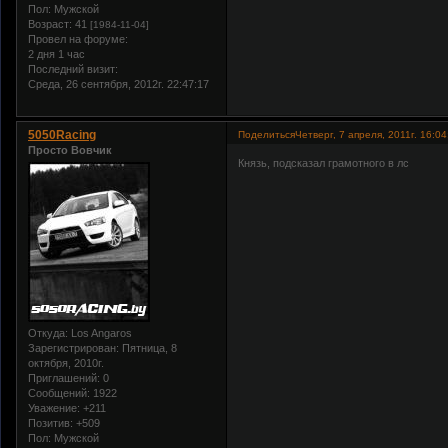
Пол:
Мужской
Возраст:
41
[1984-11-04]
Провел на форуме:
2 дня 1 час
Последний визит:
Среда, 26 сентября, 2012г. 22:47:17
5050Racing
Поделиться
Четверг, 7 апреля, 2011г. 16:04
Просто Вовчик
Князь, подсказал грамотного в лс
Откуда:
Los Angaros
Зарегистрирован
: Пятница, 8
октября, 2010г.
Приглашений:
0
Сообщений:
1922
Уважение:
+211
Позитив:
+509
Пол:
Мужской