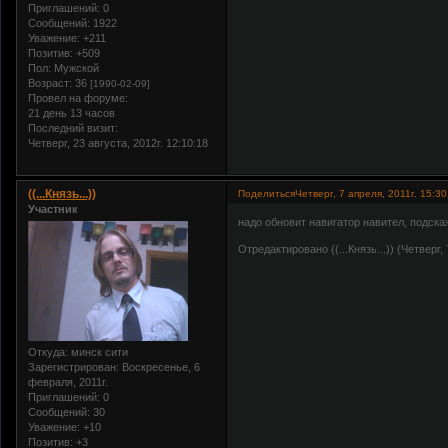
Приглашений:
0
Сообщений:
1922
Уважение:
+211
Позитив:
+509
Пол:
Мужской
Возраст:
36
[1990-02-09]
Провел на форуме:
21 день 13 часов
Последний визит:
Четверг, 23 августа, 2012г. 12:10:18
((...Князь...))
Поделиться
Четверг, 7 апреля, 2011г. 15:30
Участник
надо обновит навигатор навител, подскаж
Отредактировано ((...Князь...)) (Четверг, 
Откуда:
минск сити
Зарегистрирован
: Воскресенье, 6
февраля, 2011г.
Приглашений:
0
Сообщений:
30
Уважение:
+10
Позитив:
+3