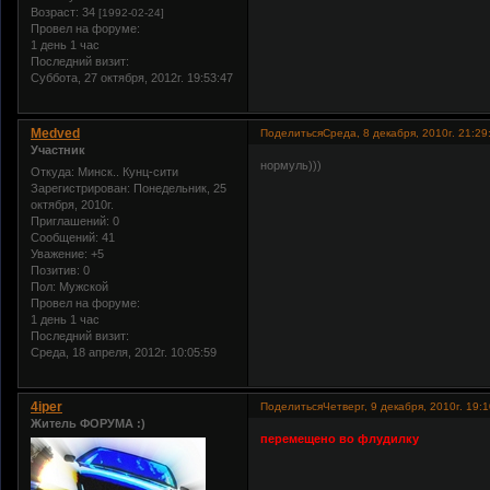
Возраст:
34
[1992-02-24]
Провел на форуме:
1 день 1 час
Последний визит:
Суббота, 27 октября, 2012г. 19:53:47
Medved
Поделиться
Среда, 8 декабря, 2010г. 21:29
Участник
нормуль)))
Откуда:
Минск.. Кунц-сити
Зарегистрирован
: Понедельник, 25
октября, 2010г.
Приглашений:
0
Сообщений:
41
Уважение:
+5
Позитив:
0
Пол:
Мужской
Провел на форуме:
1 день 1 час
Последний визит:
Среда, 18 апреля, 2012г. 10:05:59
4iper
Поделиться
Четверг, 9 декабря, 2010г. 19:
Житель ФОРУМА :)
перемещено во флудилку