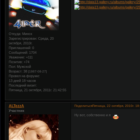
Откуда:
Минск
Зарегистрирован
: Среда, 20
октября, 2010г.
Приглашений:
0
Сообщений:
1704
Уважение:
+111
Позитив:
+74
Пол:
Мужской
Возраст:
38
[1987-08-27]
Провел на форуме:
13 дней 18 часов
Последний визит:
Пятница, 21 октября, 2011г. 21:42:55
ALTezzA
Поделиться
Пятница, 22 октября, 2010г. 18
Участник
Ну вот, собственно и я