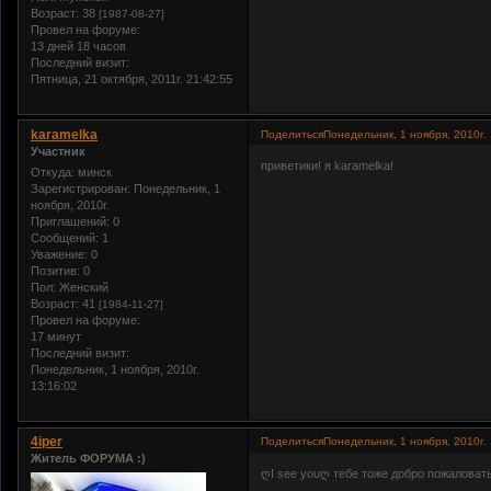
Возраст:
38
[1987-08-27]
Провел на форуме:
13 дней 18 часов
Последний визит:
Пятница, 21 октября, 2011г. 21:42:55
karamelka
Поделиться
Понедельник, 1 ноября, 2010г.
Участник
приветики! я karamelka!
Откуда:
минск
Зарегистрирован
: Понедельник, 1
ноября, 2010г.
Приглашений:
0
Сообщений:
1
Уважение:
0
Позитив:
0
Пол:
Женский
Возраст:
41
[1984-11-27]
Провел на форуме:
17 минут
Последний визит:
Понедельник, 1 ноября, 2010г.
13:16:02
4iper
Поделиться
Понедельник, 1 ноября, 2010г.
Житель ФОРУМА :)
ღI see youღ тебе тоже добро пожаловать.