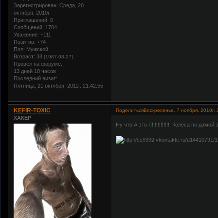
Зарегистрирован
: Среда, 20
октября, 2010г.
Приглашений:
0
Сообщений:
1704
Уважение:
+111
Позитив:
+74
Пол:
Мужской
Возраст:
38
[1987-08-27]
Провел на форуме:
13 дней 18 часов
Последний визит:
Пятница, 21 октября, 2011г. 21:42:55
KEFIR-TOXIC
Поделиться
Воскресенье, 7 ноября, 2010г. 
ХАКЕР
Ну что А это
Я
!!!!!!!!!!!! Колёса по дам