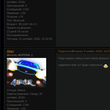
октября, 2010г.
Приглашений:
0
Сообщений:
1704
Уважение:
+111
Позитив:
+74
Пол:
Мужской
Возраст:
38
[1987-08-27]
Провел на форуме:
13 дней 18 часов
Последний визит:
Пятница, 21 октября, 2011г. 21:42:55
4iper
Поделиться
Вторник, 9 ноября, 2010г. 16:0
Житель ФОРУМА :)
Рады видеть новых участников форума
надеемся вам тут будет прикольно
Откуда:
Минск
Зарегистрирован
: Среда, 20
октября, 2010г.
Приглашений:
0
Сообщений:
1704
Уважение:
+111