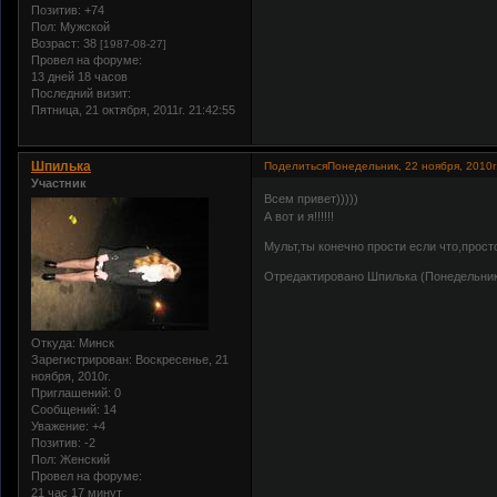
Позитив:
+74
Пол:
Мужской
Возраст:
38
[1987-08-27]
Провел на форуме:
13 дней 18 часов
Последний визит:
Пятница, 21 октября, 2011г. 21:42:55
Шпилька
Поделиться
Понедельник, 22 ноября, 2010г
Участник
Всем привет)))))
А вот и я!!!!!!
Мульт,ты конечно прости если что,просто
Отредактировано Шпилька (Понедельник, 
Откуда:
Минск
Зарегистрирован
: Воскресенье, 21
ноября, 2010г.
Приглашений:
0
Сообщений:
14
Уважение:
+4
Позитив:
-2
Пол:
Женский
Провел на форуме:
21 час 17 минут