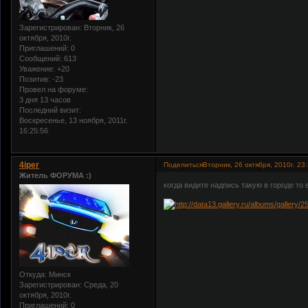
Зарегистрирован
: Вторник, 26
октября, 2010г.
Приглашений:
0
Сообщений:
613
Уважение:
+20
Позитив:
-23
Провел на форуме:
3 дня 13 часов
Последний визит:
Воскресенье, 13 ноября, 2011г.
16:25:56
4iper
Поделиться
Вторник, 26 октября, 2010г. 23
Житель ФОРУМА :)
когда видите надпись такую в городе то
Откуда:
Минск
Зарегистрирован
: Среда, 20
октября, 2010г.
Приглашений:
0