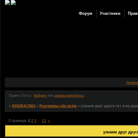
Форум
Участники
Прав
Активн
Привет, Гость!
Войдите
или
зарегистрируйтесь
.
»
5050RACING
»
Разговоры обо всём
»
узнаем друг друга тут и на дор
Страница:
1
2
3
…
13
»
узнаем друг друга