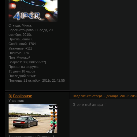
Откуда:
Минск
Зарегистрирован
: Среда, 20
октября, 2010г.
Приглашений:
0
Сообщений:
1704
Уважение:
+111
Позитив:
+74
Пол:
Мужской
Возраст:
38
[1987-08-27]
Провел на форуме:
13 дней 18 часов
Последний визит:
Пятница, 21 октября, 2011г. 21:42:55
Dj.Foollhouse
Поделиться
Четверг, 9 декабря, 2010г. 20:
Участник
Это я и мой аппарат!!!
Зарегистрирован
: Пятница, 3