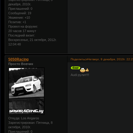
декабря, 2010г.
Приглашений:
0
Сообщений:
19
Уважение:
+10
Позитив:
+1
Провел на форуме:
20 часов 17 минут
Последний визит:
Воскресенье, 21 октября, 2012г.
12:04:48
5050Racing
Поделиться
Четверг, 9 декабря, 2010г. 22:
Просто Вовчик
Audi рулит!!!
Откуда:
Los Angaros
Зарегистрирован
: Пятница, 8
октября, 2010г.
Приглашений:
0