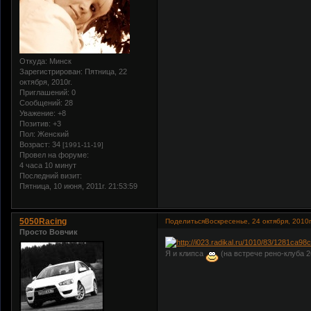
Откуда:
Минск
Зарегистрирован
: Пятница, 22
октября, 2010г.
Приглашений:
0
Сообщений:
28
Уважение:
+8
Позитив:
+3
Пол:
Женский
Возраст:
34
[1991-11-19]
Провел на форуме:
4 часа 10 минут
Последний визит:
Пятница, 10 июня, 2011г. 21:53:59
5050Racing
Поделиться
Воскресенье, 24 октября, 2010г
Просто Вовчик
Я и клипса
(на встрече рено-клуба 2