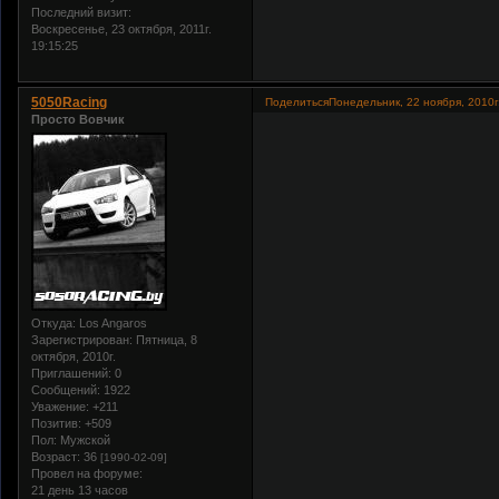
Последний визит:
Воскресенье, 23 октября, 2011г.
19:15:25
5050Racing
Поделиться
Понедельник, 22 ноября, 2010г
Просто Вовчик
Откуда:
Los Angaros
Зарегистрирован
: Пятница, 8
октября, 2010г.
Приглашений:
0
Сообщений:
1922
Уважение:
+211
Позитив:
+509
Пол:
Мужской
Возраст:
36
[1990-02-09]
Провел на форуме:
21 день 13 часов