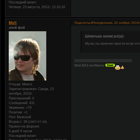
Последний визит:
Четверг, 23 августа, 2012г. 12:10:18
Mu!t
Поделиться
Понедельник, 22 ноября, 2010г
злой фей
Шпилька написал(а):
Мульт,ты конечно прости если что,
))))))))))))))))))))))))))))))))))))))))))))))
Мой ВАЗ-ентВаген
Откуда:
Минск
Зарегистрирован
: Среда, 13
октября, 2010г.
Приглашений:
0
Сообщений:
431
Уважение:
+70
Позитив:
+1
Пол:
Мужской
Возраст:
39
[1987-07-29]
Провел на форуме:
5 дней 9 часов
Последний визит: