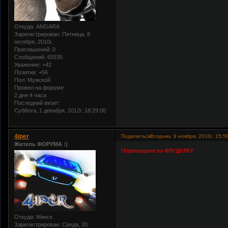
Откуда:
ANGARA
Зарегистрирован
: Пятница, 8
октября, 2010г.
Приглашений:
0
Сообщений:
65535
Уважение:
+42
Позитив:
+56
Пол:
Мужской
Провел на форуме:
2 дня 4 часа
Последний визит:
Суббота, 1 декабря, 2012г. 18:29:00
4iper
Поделиться
Вторник, 9 ноября, 2010г. 15:5
Житель ФОРУМА :)
Перемещено во ФЛУДИЛКУ
Откуда:
Минск
Зарегистрирован
: Среда, 20