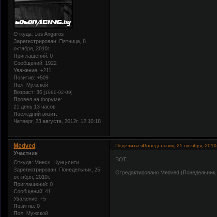
Откуда:
Los Angaros
Зарегистрирован
: Пятница, 8
октября, 2010г.
Приглашений:
0
Сообщений:
1922
Уважение:
+211
Позитив:
+509
Пол:
Мужской
Возраст:
36
[1990-02-09]
Провел на форуме:
21 день 13 часов
Последний визит:
Четверг, 23 августа, 2012г. 12:10:18
Medved
Поделиться
Понедельник, 25 октября, 2010г
Участник
ВОТ
Откуда:
Минск.. Кунц-сити
Зарегистрирован
: Понедельник, 25
Отредактировано Medved (Понедельник, 2
октября, 2010г.
Приглашений:
0
Сообщений:
41
Уважение:
+5
Позитив:
0
Пол:
Мужской