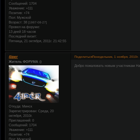
Сообщений:
1704
Уважение:
+111
Позитив:
+74
Пол:
Мужской
Возраст:
38
[1987-08-27]
Провел на форуме:
13 дней 18 часов
Последний визит:
Пятница, 21 октября, 2011г. 21:42:55
4iper
Поделиться
Понедельник, 1 ноября, 2010г.
Житель ФОРУМА :)
Добро пожаловать новым участникам На
Откуда:
Минск
Зарегистрирован
: Среда, 20
октября, 2010г.
Приглашений:
0
Сообщений:
1704
Уважение:
+111
Позитив:
+74
Пол:
Мужской