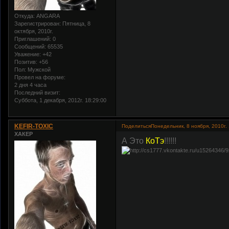
Откуда:
ANGARA
Зарегистрирован
: Пятница, 8
октября, 2010г.
Приглашений:
0
Сообщений:
65535
Уважение:
+42
Позитив:
+56
Пол:
Мужской
Провел на форуме:
2 дня 4 часа
Последний визит:
Суббота, 1 декабря, 2012г. 18:29:00
KEFIR-TOXIC
Поделиться
Понедельник, 8 ноября, 2010г.
ХАКЕР
А Это
КоТэ
!!!!!!