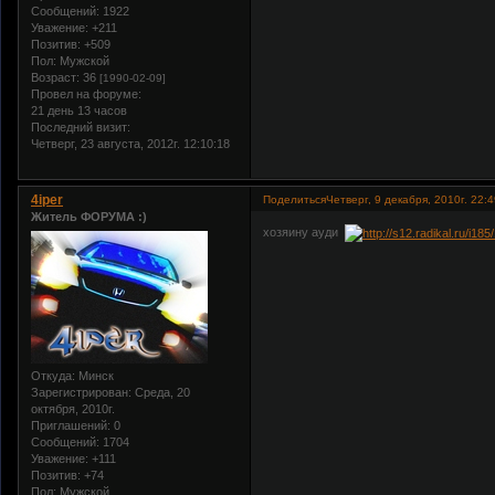
Сообщений:
1922
Уважение:
+211
Позитив:
+509
Пол:
Мужской
Возраст:
36
[1990-02-09]
Провел на форуме:
21 день 13 часов
Последний визит:
Четверг, 23 августа, 2012г. 12:10:18
4iper
Поделиться
Четверг, 9 декабря, 2010г. 22:
Житель ФОРУМА :)
хозяину ауди
Откуда:
Минск
Зарегистрирован
: Среда, 20
октября, 2010г.
Приглашений:
0
Сообщений:
1704
Уважение:
+111
Позитив:
+74
Пол:
Мужской