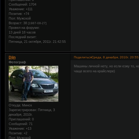
Сообщений:
1704
Уважение:
+111
Позитив:
+74
Пол:
Мужской
Возраст:
38
[1987-08-27]
Провел на форуме:
13 дней 18 часов
Последний визит:
Пятница, 21 октября, 2011г. 21:42:55
Djin
Поделиться
Среда, 8 декабря, 2010г. 20:55
Фотограф
Машины личной нету, но если езжу то, на
чаще всего на крайслере)
Откуда:
Минск
Зарегистрирован
: Пятница, 3
декабря, 2010г.
Приглашений:
0
Сообщений:
71
Уважение:
+13
Позитив:
+2
Пол:
Мужской