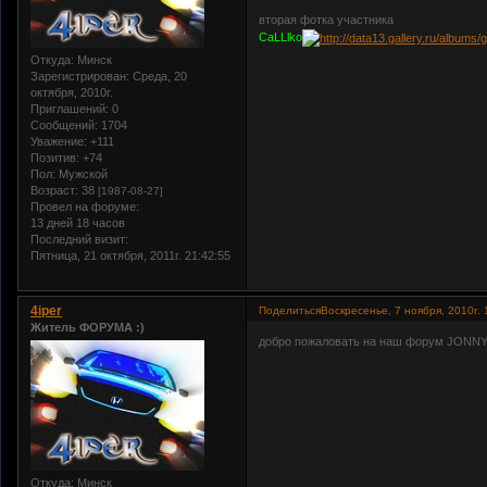
вторая фотка участника
CaLLlko
Откуда:
Минск
Зарегистрирован
: Среда, 20
октября, 2010г.
Приглашений:
0
Сообщений:
1704
Уважение:
+111
Позитив:
+74
Пол:
Мужской
Возраст:
38
[1987-08-27]
Провел на форуме:
13 дней 18 часов
Последний визит:
Пятница, 21 октября, 2011г. 21:42:55
4iper
Поделиться
Воскресенье, 7 ноября, 2010г. 
Житель ФОРУМА :)
добро пожаловать на наш форум JONNY 
Откуда:
Минск