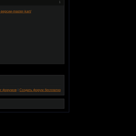
1
о-версии-master-kart/
нг форумов
|
Создать форум бесплатно