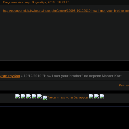
Поделиться
Четверг, 9 декабря, 2010г. 19:23:23
http://peugeot-club.by/board/index.php?/topic/12096-10122010-how-i-met-your-brother-п
угих клубов
»
10/12/2010 "How I met your brother" по версии Master Kart
Рейти