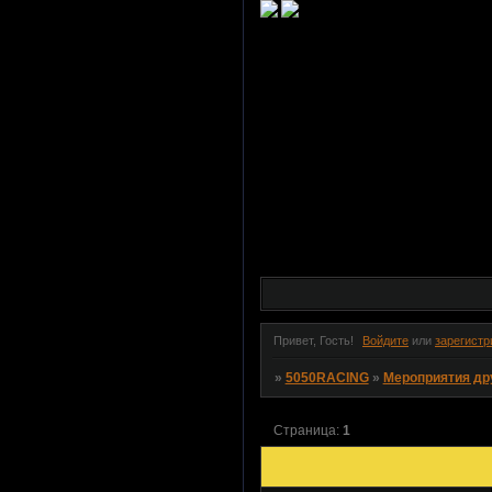
Привет, Гость!
Войдите
или
зарегистр
»
5050RACING
»
Мероприятия др
Страница:
1