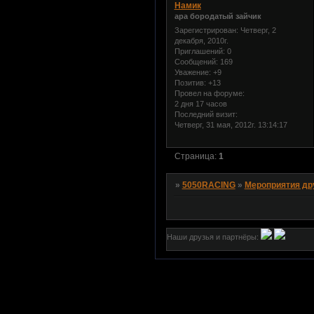
Намик
ара бородатый зайчик
Зарегистрирован
: Четверг, 2
декабря, 2010г.
Приглашений:
0
Сообщений:
169
Уважение:
+9
Позитив:
+13
Провел на форуме:
2 дня 17 часов
Последний визит:
Четверг, 31 мая, 2012г. 13:14:17
Страница:
1
»
5050RACING
»
Мероприятия др
Наши друзья и партнёры: