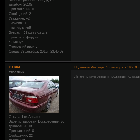
декабря, 2010г.
Приглашений:
0
Сообщений:
2
Уважение:
+2
Позитив:
0
Пол:
Мужской
Возраст:
39
[1987-02-27]
Провел на форуме:
46 минут
Последний визит:
Среда, 29 декабря, 2010г. 23:45:02
Daniel
Поделиться
Четверг, 30 декабря, 2010г. 00
Участник
Летел по кольцевой и прожавцы полосаты
Откуда:
Los Angaros
Зарегистрирован
: Воскресенье, 26
декабря, 2010г.
Приглашений:
0
Сообщений:
22