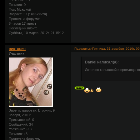
Уважение:
+5
Позитив:
0
Пол:
Мужской
Возраст:
37
[1988-08-29]
Провел на форуме:
8 часов 17 минут
Последний визит:
Суббота, 10 марта, 2012г. 21:15:12
виктория
Поделиться
Пятница, 31 декабря, 2010г. 00
Участник
Daniel написал(а):
Летел по кольцевой и прожавцы по
Зарегистрирован
: Вторник, 9
ноября, 2010г.
Приглашений:
0
Сообщений:
34
Уважение:
+13
Позитив:
+3
Провел на форуме: