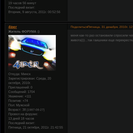
19 часов 56 минут
Последний визит:
Вторник, 9 августа, 2011г. 00:52:56
4iper
Поделиться
Пятница, 31 декабря, 2010г. 12
Житель ФОРУМА :)
меня как-то раз остановили спросили ч
живота)))...так гаишники еще перекрест
Откуда:
Минск
Зарегистрирован
: Среда, 20
октября, 2010г.
Приглашений:
0
Сообщений:
1704
Уважение:
+111
Позитив:
+74
Пол:
Мужской
Возраст:
38
[1987-08-27]
Провел на форуме:
13 дней 18 часов
Последний визит:
Пятница, 21 октября, 2011г. 21:42:55