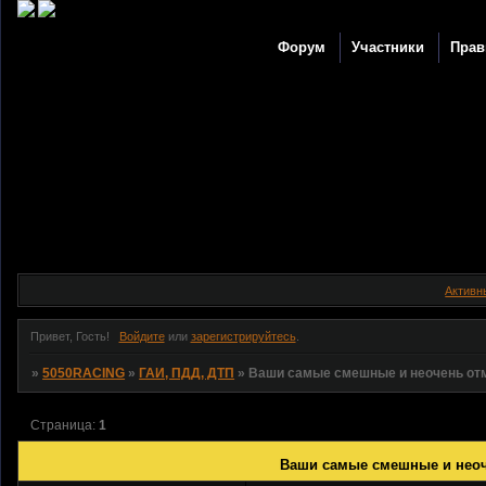
Форум
Участники
Прав
Активн
Привет, Гость!
Войдите
или
зарегистрируйтесь
.
»
5050RACING
»
ГАИ, ПДД, ДТП
»
Ваши самые смешные и неочень отм
Страница:
1
Ваши самые смешные и неоче