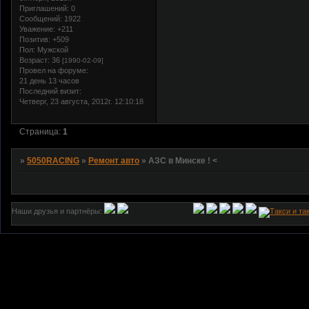
Приглашений:
0
Сообщений:
1922
Уважение:
+211
Позитив:
+509
Пол:
Мужской
Возраст:
36
[1990-02-09]
Провел на форуме:
21 день 13 часов
Последний визит:
Четверг, 23 августа, 2012г. 12:10:18
Страница:
1
»
5050RACING
»
Ремонт авто
»
АЗС в Минске ! <
Наши друзья и партнёры: