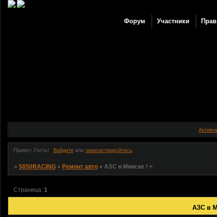
Форум
Участники
Прав
Активн
Привет, Гость!
Войдите
или
зарегистрируйтесь
.
»
5050RACING
»
Ремонт авто
»
АЗС в Минске ! <
Страница:
1
АЗС в М