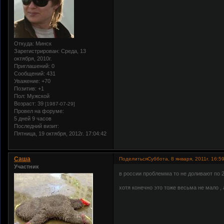
Откуда:
Минск
Зарегистрирован
: Среда, 13
октября, 2010г.
Приглашений:
0
Сообщений:
431
Уважение:
+70
Позитив:
+1
Пол:
Мужской
Возраст:
39
[1987-07-29]
Провел на форуме:
5 дней 9 часов
Последний визит:
Пятница, 19 октября, 2012г. 17:04:42
Саша
Поделиться
Суббота, 8 января, 2011г. 16:5
Участник
в россии проблемма то не доливают по 25
хотя конечно это тоже весьма не мало , а