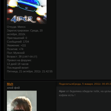
Откуда:
Минск
Зарегистрирован
: Среда, 20
октября, 2010г.
Приглашений:
0
Сообщений:
1704
Уважение:
+111
Позитив:
+74
Пол:
Мужской
Возраст:
38
[1987-08-27]
Провел на форуме:
13 дней 18 часов
Последний визит:
Пятница, 21 октября, 2011г. 21:42:55
Mu!t
Поделиться
Среда, 5 января, 2011г. 00:45:
злой фей
4iper
от бедняжка обидели тебя, на цел
кофем есть !