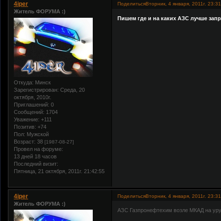
4iper
Поделиться
Вторник, 4 января, 2011г. 23:3
Житель ФОРУМА :)
Пишем где и на каких АЗС лучше запра
Откуда:
Минск
Зарегистрирован
: Среда, 20
октября, 2010г.
Приглашений:
0
Сообщений:
1704
Уважение:
+111
Позитив:
+74
Пол:
Мужской
Возраст:
38
[1987-08-27]
Провел на форуме:
13 дней 18 часов
Последний визит:
Пятница, 21 октября, 2011г. 21:42:55
4iper
Поделиться
Вторник, 4 января, 2011г. 23:3
Житель ФОРУМА :)
АЗС Газпронефтехим возле МКАД на ур