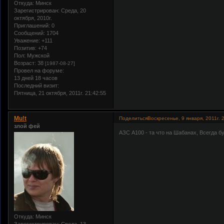
Откуда:
Минск
Зарегистрирован
: Среда, 20
октября, 2010г.
Приглашений:
0
Сообщений:
1704
Уважение:
+111
Позитив:
+74
Пол:
Мужской
Возраст:
38
[1987-08-27]
Провел на форуме:
13 дней 18 часов
Последний визит:
Пятница, 21 октября, 2011г. 21:42:55
Mu!t
Поделиться
Воскресенье, 9 января, 2011г. 
злой фей
АЗС А100 - та что на Шабанах, Всегда бу
Откуда:
Минск