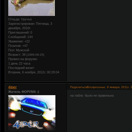
Откуда:
Уручье
Зарегистрирован
: Пятница, 3
декабря, 2010г.
Приглашений:
0
Сообщений:
144
Уважение:
+22
Позитив:
+47
Пол:
Мужской
Возраст:
36
[1989-08-25]
Провел на форуме:
1 день 22 часа
Последний визит:
Вторник, 6 ноября, 2012г. 00:29:04
4iper
Поделиться
Воскресенье, 9 января, 2011г. 
Житель ФОРУМА :)
на табло было не правильно.