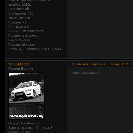
Зарегистрирован
: Среда, 13
октября, 2010г.
Приглашений:
0
Сообщений:
431
Уважение:
+70
Позитив:
+1
Пол:
Мужской
Возраст:
39
[1987-07-29]
Провел на форуме:
5 дней 9 часов
Последний визит:
Пятница, 19 октября, 2012г. 17:04:42
5050Racing
Поделиться
Воскресенье, 9 января, 2011г. 
Просто Вовчик
оооооо даааааааа!
Откуда:
Los Angaros
Зарегистрирован
: Пятница, 8
октября, 2010г.