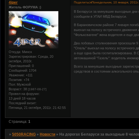
4iper
Поделиться
Понедельник, 10 января, 2011г.
Житель ФОРУМА :)
В Беларуси за минувшие выходные дни в
сообщили в УГАИ МВД Беларуси.
В Барановичском районе 7 января погиб
выехал на полосу встречного движения и
"Фольксвагене" жена водителя и еще дв
Два лобовых столкновения произошли 9 я
"Опель" выехал на полосу встречного дв
Откуда:
Минск
а еще одна была госпитализирована. В 
Зарегистрирован
: Среда, 20
автомашиной "Газель": водитель иномарк
октября, 2010г.
Приглашений:
0
Всего за минувшие выходные зарегистр
Сообщений:
1704
средствов в состоянии алкогольного оп
Уважение:
+111
Позитив:
+74
Пол:
Мужской
Возраст:
38
[1987-08-27]
Провел на форуме:
13 дней 18 часов
Последний визит:
Пятница, 21 октября, 2011г. 21:42:55
Страница:
1
»
5050RACING
»
Новости
»
На дорогах Беларуси за выходные 8 челов