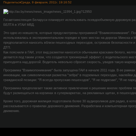
Поделиться
Среда, 9 февраля, 2011г. 19:16:52
Госавтоинспекция Беларуси планирует использовать псевдообъемную дорожную ра
БЕЛТА в УГАИ МВД.
Это одно из новшеств, которые предусмотрены программой "Взаимопонимание". П
использовалась в экспериментальном порядке в трех местах на дорогах Минска и 
предполагается наносить вблизи пешеходных переходов, островков безопасности и 
ДТП.
Как пояснили в ГАИ, этот вид разметки наносится обычными красками белого, желто
делается под таким углом, что создается трехмерный эффект: с водительского мест
приподнята над дорогой. Водитель невольно сбросит скорость, увидев такую маркир
Программа "Взаимопонимание" была запущена ГАИ в начале 2011 года. В ее рамках
инновации, как символическая разметка "зебра" в подземных переходах, наклейки дл
гражданской позиции: "Я всегда пропускаю пешеходов", "Я не подрезаю", "Я не паркую
Программа предполагает также активное привлечение к решению многих проблем п
будут размещаться на корзинах в супермаркетах, на рекламных щитах, в пешеходн
Кроме того, дорожная милиция подготовила более 30 аудиороликов для радио, в ко
рассказывается о правилах дорожного движения. Разработана и компьютерная прог
движению.