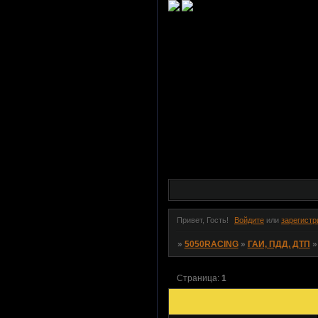
Привет, Гость!
Войдите
или
зарегистр
»
5050RACING
»
ГАИ, ПДД, ДТП
Страница:
1