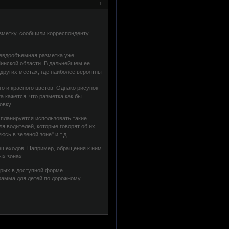
1
зметку, сообщили корреспонденту
севдообъемная разметка уже
Минской области. В дальнейшем ее
других местах, где наиболее вероятны
го и красного цветов. Однако рисунок
а кажется, что разметка как бы
овку.
 планируется использовать такие
я водителей, которые говорят об их
сь в зеленой зоне" и т.д.
ешеходов. Например, обращения к ним
ых зонах.
торых в доступной форме
рамма для детей по дорожному