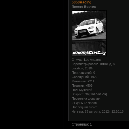
5050Racing
Просто Вовчик
Откуда:
Los Angaros
Зарегистрирован
: Пятница, 8
октября, 2010г.
Приглашений:
0
Сообщений:
1922
Уважение:
+211
Позитив:
+509
Пол:
Мужской
Возраст:
36
[1990-02-09]
Провел на форуме:
21 день 13 часов
Последний визит:
Четверг, 23 августа, 2012г. 12:10:18
Страница:
1