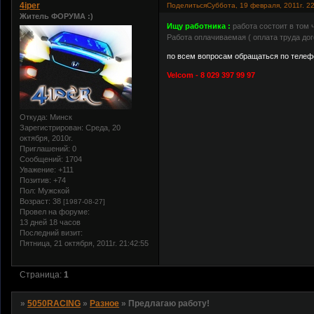
4iper
Поделиться
Суббота, 19 февраля, 2011г. 2
Житель ФОРУМА :)
Ищу работника :
работа состоит в том 
Работа оплачиваемая ( оплата труда дог
по всем вопросам обращаться по телеф
Velcom - 8 029 397 99 97
Откуда:
Минск
Зарегистрирован
: Среда, 20
октября, 2010г.
Приглашений:
0
Сообщений:
1704
Уважение:
+111
Позитив:
+74
Пол:
Мужской
Возраст:
38
[1987-08-27]
Провел на форуме:
13 дней 18 часов
Последний визит:
Пятница, 21 октября, 2011г. 21:42:55
Страница:
1
»
5050RACING
»
Разное
»
Предлагаю работу!