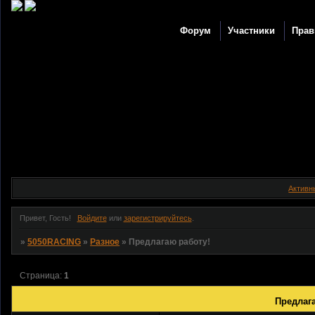
Форум
Участники
Прав
Активн
Привет, Гость!
Войдите
или
зарегистрируйтесь
.
»
5050RACING
»
Разное
»
Предлагаю работу!
Страница:
1
Предлага