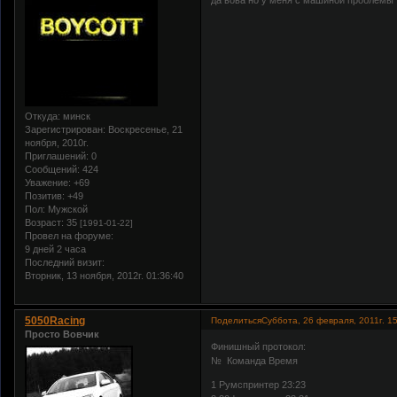
Откуда:
минск
Зарегистрирован
: Воскресенье, 21
ноября, 2010г.
Приглашений:
0
Сообщений:
424
Уважение:
+69
Позитив:
+49
Пол:
Мужской
Возраст:
35
[1991-01-22]
Провел на форуме:
9 дней 2 часа
Последний визит:
Вторник, 13 ноября, 2012г. 01:36:40
5050Racing
Поделиться
Суббота, 26 февраля, 2011г. 1
Просто Вовчик
Финишный протокол:
№ Команда Время
1 Румспринтер 23:23