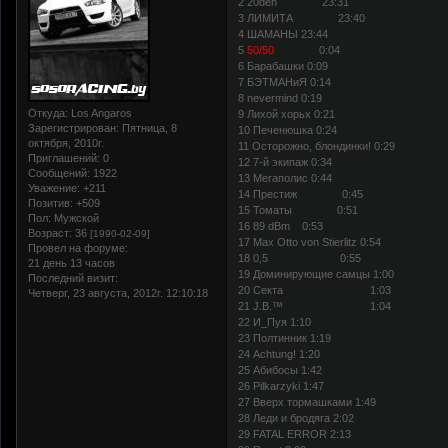
2 20den 23:31
3 ЛИМИТА 23:40
4 ШАМАНЫ 23:44
5
50/50
0:04
6 Барабашки 0:09
7 БЭТМАНиЯ 0:14
8 nevermind 0:19
Откуда:
Los Angaros
9 Лихой хорьх 0:21
Зарегистрирован
: Пятница, 8
10 Печенюшка 0:24
октября, 2010г.
11 Осторожно, блондинки! 0:29
Приглашений:
0
12 7-й экипаж 0:34
Сообщений:
1922
13 Мегаполис 0:44
Уважение:
+211
14 Престиж 0:45
Позитив:
+509
15 Томаты 0:51
Пол:
Мужской
16 89 dBm 0:53
Возраст:
36
[1990-02-09]
17 Max Otto von Stierlitz 0:54
Провел на форуме:
18 0,5 0:55
21 день 13 часов
19 Доминирующие самцы 1:00
Последний визит:
20 Секта 1:03
Четверг, 23 августа, 2012г. 12:10:18
21 J.B.™ 1:04
22 И_Пуя 1:10
23 Полтинник 1:19
24 Achtung! 1:20
25 Абибосы 1:42
26 Pilkarzyki 1:47
27 Вверх тормашками 1:49
28 Леди и бродяга 2:02
29 FATAL ERROR 2:13