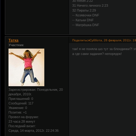
30 Reset 2:22
31 Ничего личного 2:23
32 Пираты 2:29
-- Козявочки DNF
-- Катьки DNF
-- Матрёшка DNF
Tатка
Поделиться
Суббота, 26 февраля, 2011г. 1
Участник
так! я не поняла шо тут за блондинки?! 
а где сами задания? непорядок!
Зарегистрирован
: Понедельник, 20
декабря, 2010г.
Приглашений:
0
Сообщений:
117
Уважение:
0
Позитив:
+1
Провел на форуме:
23 часа 28 минут
Последний визит:
Среда, 14 марта, 2012г. 22:24:36