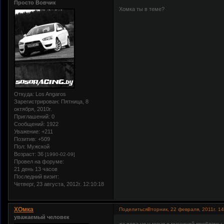
Просто Вовчик
Хомка ты в теме?
Откуда:
Los Angaros
Зарегистрирован
: Пятница, 8
октября, 2010г.
Приглашений:
0
Сообщений:
1922
Уважение:
+211
Позитив:
+509
Пол:
Мужской
Возраст:
36
[1990-02-09]
Провел на форуме:
21 день 13 часов
Последний визит:
Четверг, 23 августа, 2012г. 12:10:18
ХОмка
Поделиться
Вторник, 22 февраля, 2011г. 14
уважаемый человек
да вова но у меня с машиной проблемы 