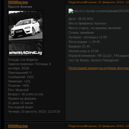
5050Racing
Поделиться
Вторник, 22 февраля, 2011г. 12
Просто Вовчик
Дата : 25.02.2011
Место брифинга: Капитал.
Место старта : по вашему желанию.
Схема: линейная
Нулевое : пятница в 12:00
Регистрация : с 20:45
Брифинг:21:45
Начало игры в 22:00
Игровой минимум: УМ 11(12) , FM радио
Откуда:
Los Angaros
тест by Boobs, Легкого Поведения
Зарегистрирован
: Пятница, 8
Регистрация команд на клубном форум
октября, 2010г.
Приглашений:
0
Сообщений:
1922
Уважение:
+211
Позитив:
+509
Пол:
Мужской
Возраст:
36
[1990-02-09]
Провел на форуме:
21 день 13 часов
Последний визит:
Четверг, 23 августа, 2012г. 12:10:18
5050Racing
Поделиться
Вторник, 22 февраля, 2011г. 12