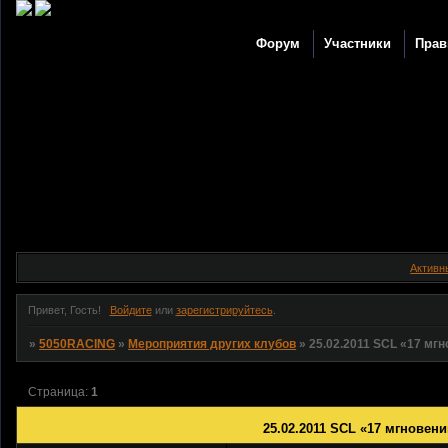
Форум
Участники
Прав
Активн
Привет, Гость!
Войдите
или
зарегистрируйтесь
.
»
5050RACING
»
Мероприятия других клубов
»
25.02.2011 SCL «17 мг
Страница:
1
25.02.2011 SCL «17 мгновен