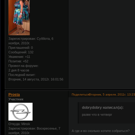
Зарегистрирован
: Суббота, 6
ноября, 2010г.
Приглашений:
0
Сообщений:
132
Уважение:
+11
Позитив:
+52
Провел на форуме:
2 дня 8 часов
Последний визит:
Вторник, 14 августа, 2012г. 16:01:56
Prosta
Поделиться
Вторник, 5 апреля, 2011г. 13:2
Участник
dobrydobry написал(а):
разве что в четверг
Откуда:
Minsk
Зарегистрирован
: Воскресенье, 7
А где и во сколько хотите собраться?
ноября, 2010г.