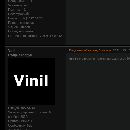
Сообщений:
431
Уважение:
+70
Позитив:
+1
Пол:
Мужской
Возраст:
39
[1987-07-29]
Провел на форуме:
5 дней 9 часов
Последний визит:
Пятница, 19 октября, 2012г. 17:04:42
Vinil
Поделиться
Вторник, 5 апреля, 2011г. 13:4
Птица-говорун
что то я очкую по поводу погоды на субб
Откуда:
заМКАДье
Зарегистрирован
: Вторник, 9
ноября, 2010г.
Приглашений:
0
Сообщений:
570
Уважение:
+64