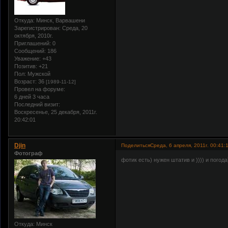
Откуда:
Минск, Варвашени
Зарегистрирован
: Среда, 20
октября, 2010г.
Приглашений:
0
Сообщений:
186
Уважение:
+43
Позитив:
+21
Пол:
Мужской
Возраст:
36
[1989-11-12]
Провел на форуме:
6 дней 3 часа
Последний визит:
Воскресенье, 25 декабря, 2011г.
20:42:01
Djin
Поделиться
Среда, 6 апреля, 2011г. 00:41:
Фотограф
фотик есть) нужен штатив и )))) и погода
Откуда:
Минск