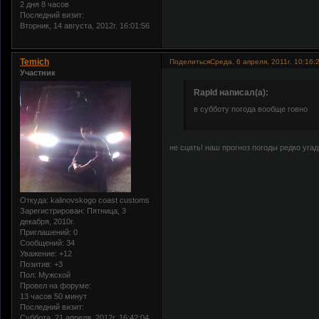
2 дня 8 часов
Последний визит:
Вторник, 14 августа, 2012г. 16:01:56
Temich
Поделиться
Среда, 6 апреля, 2011г. 10:16:
Участник
RapId написал(а):
в субботу погода вообще говно
не сцать! наш прогноз погоды редко уга
Откуда:
kalinovskogo coast customs
Зарегистрирован
: Пятница, 3
декабря, 2010г.
Приглашений:
0
Сообщений:
34
Уважение:
+12
Позитив:
+3
Пол:
Мужской
Провел на форуме:
13 часов 50 минут
Последний визит:
Суббота, 21 апреля, 2012г. 16:42:04