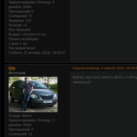
Зарегистрирован
: Пятница, 3
декабря, 2010г.
Приглашений:
0
Сообщений:
71
Уважение:
+13
Позитив:
+2
Пол:
Мужской
Возраст:
34
[1992-02-24]
Провел на форуме:
1 день 1 час
Последний визит:
Суббота, 27 октября, 2012г. 19:53:47
Djin
Поделиться
Среда, 6 апреля, 2011г. 00:44:
Фотограф
Вовчик, еще могу скинуть фото с этой су
закинешь))*
Откуда:
Минск
Зарегистрирован
: Пятница, 3
декабря, 2010г.
Приглашений:
0
Сообщений:
71