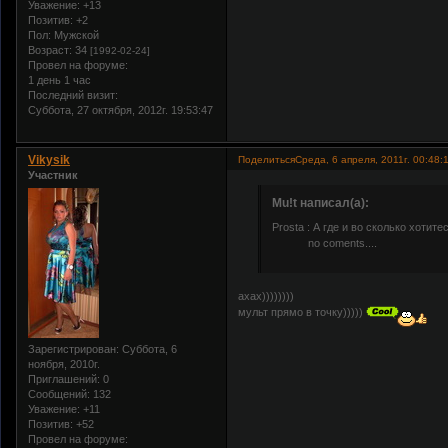
Уважение:
+13
Позитив:
+2
Пол:
Мужской
Возраст:
34
[1992-02-24]
Провел на форуме:
1 день 1 час
Последний визит:
Суббота, 27 октября, 2012г. 19:53:47
Vikysik
Поделиться
Среда, 6 апреля, 2011г. 00:48:
Участник
Mu!t написал(а):
Prosta : А где и во сколько хотите
no coments....
ахах))))))))
мульт прямо в точку)))))
Зарегистрирован
: Суббота, 6
ноября, 2010г.
Приглашений:
0
Сообщений:
132
Уважение:
+11
Позитив:
+52
Провел на форуме: