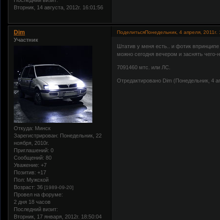
Вторник, 14 августа, 2012г. 16:01:56
Dim
Поделиться
Понедельник, 4 апреля, 2011г. 
Участник
Штатив у меня есть.. и фотик впринципе т
можно сегодня вечером и заснять чего-ни
7091460 мтс. или ЛС.
Отредактировано Dim (Понедельник, 4 апр
Откуда:
Минск
Зарегистрирован
: Понедельник, 22
ноября, 2010г.
Приглашений:
0
Сообщений:
80
Уважение:
+7
Позитив:
+17
Пол:
Мужской
Возраст:
36
[1989-09-20]
Провел на форуме:
2 дня 18 часов
Последний визит:
Вторник, 17 января, 2012г. 18:50:04