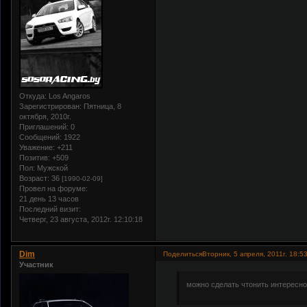
Откуда:
Los Angaros
Зарегистрирован
: Пятница, 8
октября, 2010г.
Приглашений:
0
Сообщений:
1922
Уважение:
+211
Позитив:
+509
Пол:
Мужской
Возраст:
36
[1990-02-09]
Провел на форуме:
21 день 13 часов
Последний визит:
Четверг, 23 августа, 2012г. 12:10:18
Dim
Поделиться
Вторник, 5 апреля, 2011г. 18:5
Участник
можно сделать чтонить интересное,