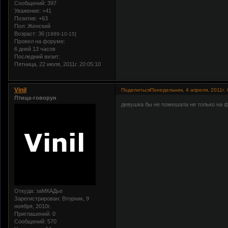
Сообщений:
397
Уважение:
+41
Позитив:
+63
Пол:
Женский
Возраст:
36
[1989-10-15]
Провел на форуме:
6 дней 13 часов
Последний визит:
Пятница, 22 июля, 2011г. 20:05:10
Vinil
Поделиться
Понедельник, 4 апреля, 2011г. 
Птица-говорун
девушка бы не помешала не только на 
Откуда:
заМКАДье
Зарегистрирован
: Вторник, 9
ноября, 2010г.
Приглашений:
0
Сообщений:
570