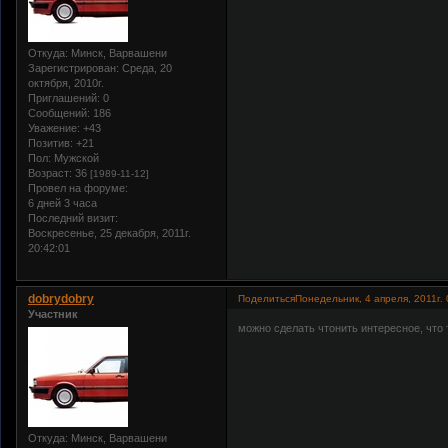
Откуда:
Минск, Варвашени
Зарегистрирован
: Среда, 20
октября, 2010г.
Приглашений:
0
Сообщений:
186
Уважение:
+43
Позитив:
+21
Пол:
Мужской
Возраст:
36
[1989-11-12]
Провел на форуме:
6 дней 3 часа
Последний визит:
Воскресенье, 25 декабря, 2011г.
20:42:01
dobrydobry
Поделиться
Понедельник, 4 апреля, 2011г. 
Участник
можно сделать чтонить интересное, что 
Откуда:
Минск, Варвашени