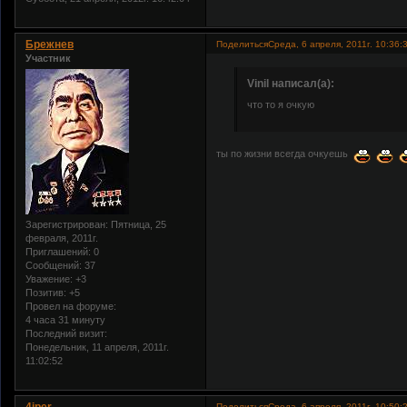
Брежнев
Поделиться
Среда, 6 апреля, 2011г. 10:36:
Участник
Vinil написал(а):
что то я очкую
ты по жизни всегда очкуешь
Зарегистрирован
: Пятница, 25
февраля, 2011г.
Приглашений:
0
Сообщений:
37
Уважение:
+3
Позитив:
+5
Провел на форуме:
4 часа 31 минуту
Последний визит:
Понедельник, 11 апреля, 2011г.
11:02:52
Поделиться
Среда, 6 апреля, 2011г. 10:50: