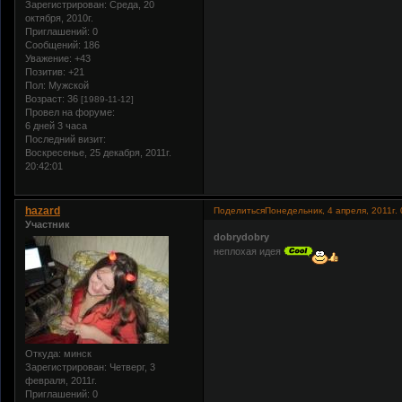
Зарегистрирован
: Среда, 20
октября, 2010г.
Приглашений:
0
Сообщений:
186
Уважение:
+43
Позитив:
+21
Пол:
Мужской
Возраст:
36
[1989-11-12]
Провел на форуме:
6 дней 3 часа
Последний визит:
Воскресенье, 25 декабря, 2011г.
20:42:01
hazard
Поделиться
Понедельник, 4 апреля, 2011г. 
Участник
dobrydobry
неплохая идея
Откуда:
минск
Зарегистрирован
: Четверг, 3
февраля, 2011г.
Приглашений:
0