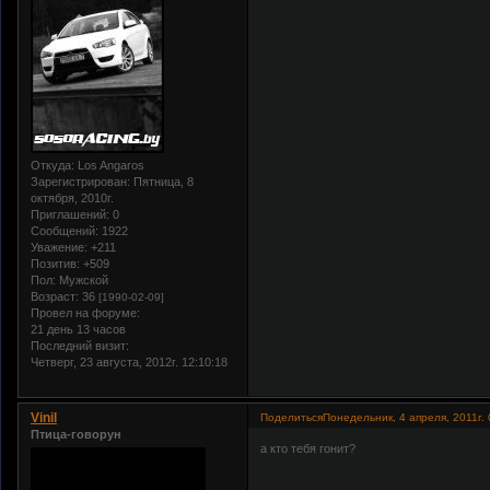
Откуда:
Los Angaros
Зарегистрирован
: Пятница, 8
октября, 2010г.
Приглашений:
0
Сообщений:
1922
Уважение:
+211
Позитив:
+509
Пол:
Мужской
Возраст:
36
[1990-02-09]
Провел на форуме:
21 день 13 часов
Последний визит:
Четверг, 23 августа, 2012г. 12:10:18
Vinil
Поделиться
Понедельник, 4 апреля, 2011г. 
Птица-говорун
а кто тебя гонит?