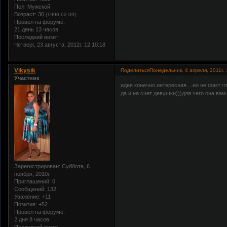
Пол:
Мужской
Возраст:
36
[1990-02-09]
Провел на форуме:
21 день 13 часов
Последний визит:
Четверг, 23 августа, 2012г. 12:10:18
Vikysik
Поделиться
Понедельник, 4 апреля, 2011г. 
Участник
идея конечно интересная....но не факт чт
да и на счет девушки)))для чего она вам..
Зарегистрирован
: Суббота, 6
ноября, 2010г.
Приглашений:
0
Сообщений:
132
Уважение:
+11
Позитив:
+52
Провел на форуме:
2 дня 8 часов
Последний визит: