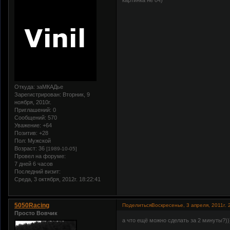
Откуда:
заМКАДье
Зарегистрирован
: Вторник, 9
ноября, 2010г.
Приглашений:
0
Сообщений:
570
Уважение:
+64
Позитив:
+28
Пол:
Мужской
Возраст:
36
[1989-10-05]
Провел на форуме:
7 дней 6 часов
Последний визит:
Среда, 3 октября, 2012г. 18:22:41
5050Racing
Поделиться
Воскресенье, 3 апреля, 2011г. 
Просто Вовчик
а что ещё можно сделать за 2 минуты?))