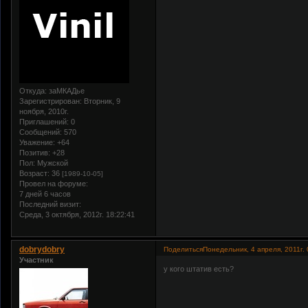
Откуда:
заМКАДье
Зарегистрирован
: Вторник, 9
ноября, 2010г.
Приглашений:
0
Сообщений:
570
Уважение:
+64
Позитив:
+28
Пол:
Мужской
Возраст:
36
[1989-10-05]
Провел на форуме:
7 дней 6 часов
Последний визит:
Среда, 3 октября, 2012г. 18:22:41
dobrydobry
Поделиться
Понедельник, 4 апреля, 2011г. 
Участник
у кого штатив есть?