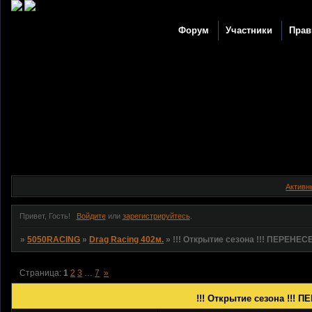
Форум
Участники
Прав
Активн
Привет, Гость!
Войдите
или
зарегистрируйтесь
.
»
5050RACING
»
Drag Racing 402м.
»
!!! Открытие сезона !!! ПЕРЕНЕСЕ
Страница:
1
2
3
…
7
»
!!! Открытие сезона !!! 