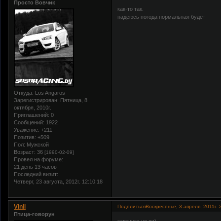
Просто Вовчик
как-то так.
надеюсь погода нормальная будет
Откуда:
Los Angaros
Зарегистрирован
: Пятница, 8
октября, 2010г.
Приглашений:
0
Сообщений:
1922
Уважение:
+211
Позитив:
+509
Пол:
Мужской
Возраст:
36
[1990-02-09]
Провел на форуме:
21 день 13 часов
Последний визит:
Четверг, 23 августа, 2012г. 12:10:18
Vinil
Поделиться
Воскресенье, 3 апреля, 2011г. 
Птица-говорун
картинка не оч)