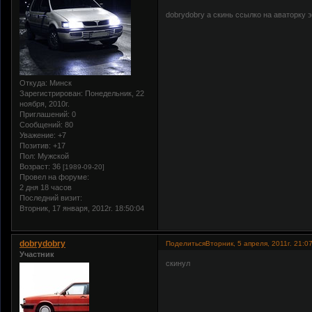
dobrydobry а скинь ссылко на аваторку э
Откуда:
Минск
Зарегистрирован
: Понедельник, 22
ноября, 2010г.
Приглашений:
0
Сообщений:
80
Уважение:
+7
Позитив:
+17
Пол:
Мужской
Возраст:
36
[1989-09-20]
Провел на форуме:
2 дня 18 часов
Последний визит:
Вторник, 17 января, 2012г. 18:50:04
dobrydobry
Поделиться
Вторник, 5 апреля, 2011г. 21:0
Участник
скинул