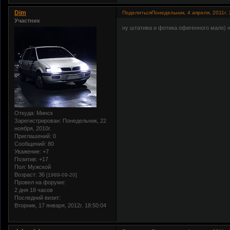
Dim
Поделиться
Понедельник, 4 апреля, 2011г. 
Участник
ну штатива и фотика офигенного мало) н
Откуда:
Минск
Зарегистрирован
: Понедельник, 22
ноября, 2010г.
Приглашений:
0
Сообщений:
80
Уважение:
+7
Позитив:
+17
Пол:
Мужской
Возраст:
36
[1989-09-20]
Провел на форуме:
2 дня 18 часов
Последний визит:
Вторник, 17 января, 2012г. 18:50:04