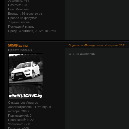
Уважение:
+64
Позитив:
+28
Пол:
Мужской
Возраст:
36
[1989-10-05]
Провел на форуме:
7 дней 6 часов
Последний визит:
Среда, 3 октября, 2012г. 18:22:41
5050Racing
Поделиться
Понедельник, 4 апреля, 2011г. 
Просто Вовчик
штатив давно ищу
Откуда:
Los Angaros
Зарегистрирован
: Пятница, 8
октября, 2010г.
Приглашений:
0
Сообщений:
1922
Уважение:
+211
Позитив:
+509