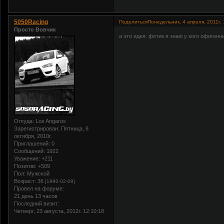
5050Racing
Поделиться
Понедельник, 4 апреля, 2011г. 
Просто Вовчик
а это идея. фотик я знаю у кого офигенны
Откуда:
Los Angaros
Зарегистрирован
: Пятница, 8
октября, 2010г.
Приглашений:
0
Сообщений:
1922
Уважение:
+211
Позитив:
+509
Пол:
Мужской
Возраст:
36
[1990-02-09]
Провел на форуме:
21 день 13 часов
Последний визит:
Четверг, 23 августа, 2012г. 12:10:18