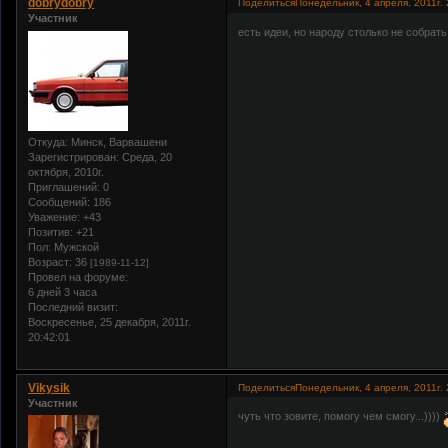
dobrydobry
Поделиться
Понедельник, 4 апреля, 2011г. 
Участник
есть идеи, но народу столько не собрать
Откуда:
Минск, Варвашени
Зарегистрирован
: Среда, 20
октября, 2010г.
Приглашений:
0
Сообщений:
186
Уважение:
+43
Позитив:
+21
Пол:
Мужской
Возраст:
36
[1989-11-12]
Провел на форуме:
6 дней 3 часа
Последний визит:
Воскресенье, 25 декабря, 2011г.
20:42:01
Vikysik
Поделиться
Понедельник, 4 апреля, 2011г. 
Участник
чуть что зовите, помогу чем смогу...))))