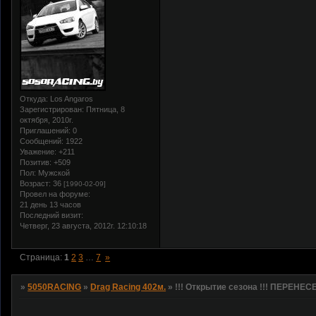
Откуда:
Los Angaros
Зарегистрирован
: Пятница, 8
октября, 2010г.
Приглашений:
0
Сообщений:
1922
Уважение:
+211
Позитив:
+509
Пол:
Мужской
Возраст:
36
[1990-02-09]
Провел на форуме:
21 день 13 часов
Последний визит:
Четверг, 23 августа, 2012г. 12:10:18
Страница:
1
2
3
…
7
»
»
5050RACING
»
Drag Racing 402м.
»
!!! Открытие сезона !!! ПЕРЕНЕСЕ