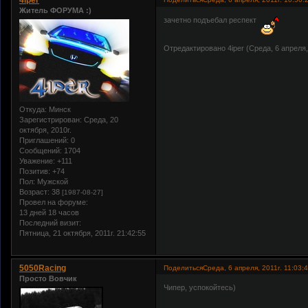
4iper
Житель ФОРУМА :)
зачетно подъебал респект
Отредактировано 4iper (Среда, 6 апреля, 
Откуда:
Минск
Зарегистрирован
: Среда, 20
октября, 2010г.
Приглашений:
0
Сообщений:
1704
Уважение:
+111
Позитив:
+74
Пол:
Мужской
Возраст:
38
[1987-08-27]
Провел на форуме:
13 дней 18 часов
Последний визит:
Пятница, 21 октября, 2011г. 21:42:55
5050Racing
Поделиться
Среда, 6 апреля, 2011г. 11:03:
Просто Вовчик
Чипер, успокойтесь)