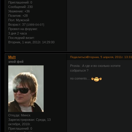
Приглашений:
0
Сообщений:
230
Уважение:
+36
Позитив:
+28
Пол:
Мужской
Возраст:
37
[1989-04-07]
Провел на форуме:
3 дня 2 часа
Последний визит:
Вторник, 1 мая, 2012г. 14:29:00
Mu!t
Поделиться
Вторник, 5 апреля, 2011г. 13:3
злой фей
Prosta : А где и во сколько хотите
собраться ?
no coments....
Откуда:
Минск
Зарегистрирован
: Среда, 13
октября, 2010г.
Приглашений:
0