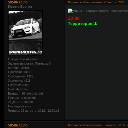
5050Racing
Поделиться
Воскресенье, 27 марта, 2011г. 
Просто Вовчик
22:00
Территория Ш.
Откуда:
Los Angaros
Зарегистрирован
: Пятница, 8
октября, 2010г.
Приглашений:
0
Сообщений:
1922
Уважение:
+211
Позитив:
+509
Пол:
Мужской
Возраст:
36
[1990-02-09]
Провел на форуме:
21 день 13 часов
Последний визит:
Четверг, 23 августа, 2012г. 12:10:18
5050Racing
Поделиться
Воскресенье, 3 апреля, 2011г. 