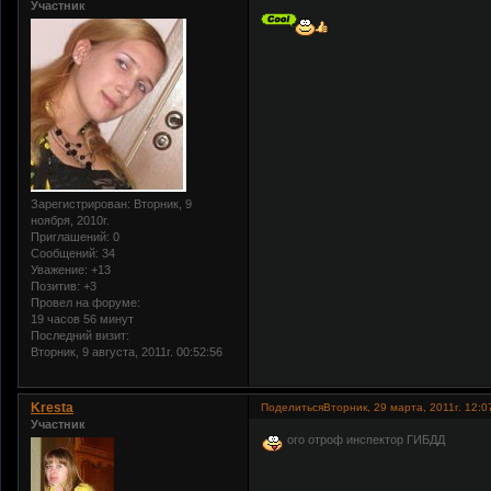
Участник
Зарегистрирован
: Вторник, 9
ноября, 2010г.
Приглашений:
0
Сообщений:
34
Уважение:
+13
Позитив:
+3
Провел на форуме:
19 часов 56 минут
Последний визит:
Вторник, 9 августа, 2011г. 00:52:56
Kresta
Поделиться
Вторник, 29 марта, 2011г. 12:0
Участник
ого отроф инспектор ГИБДД