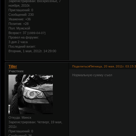
Зарегистрирован
: Воскресенье, 7
ноября, 2010г.
Приглашений:
0
Сообщений:
230
Уважение:
+36
Позитив:
+28
Пол:
Мужской
Возраст:
37
[1989-04-07]
Провел на форуме:
3 дня 2 часа
Последний визит:
Вторник, 1 мая, 2012г. 14:29:00
Tiller
Поделиться
Пятница, 20 мая, 2011г. 03:15:
Участник
Нормальную сумму съел
Откуда:
Минск
Зарегистрирован
: Четверг, 19 мая,
2011г.
Приглашений:
0
Сообщений:
36