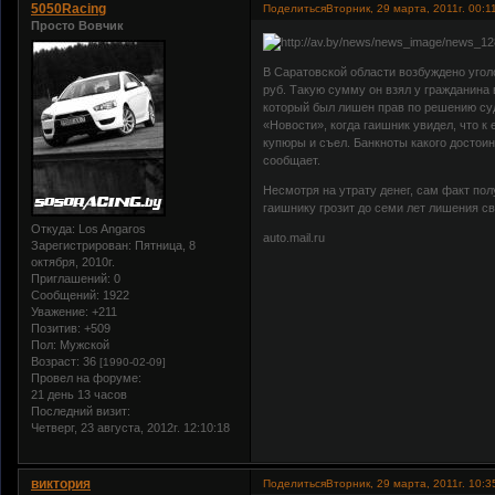
5050Racing
Поделиться
Вторник, 29 марта, 2011г. 00:1
Просто Вовчик
В Саратовской области возбуждено угол
руб. Такую сумму он взял у гражданина
который был лишен прав по решению суд
«Новости», когда гаишник увидел, что к
купюры и съел. Банкноты какого достои
сообщает.
Несмотря на утрату денег, сам факт по
гаишнику грозит до семи лет лишения с
Откуда:
Los Angaros
auto.mail.ru
Зарегистрирован
: Пятница, 8
октября, 2010г.
Приглашений:
0
Сообщений:
1922
Уважение:
+211
Позитив:
+509
Пол:
Мужской
Возраст:
36
[1990-02-09]
Провел на форуме:
21 день 13 часов
Последний визит:
Четверг, 23 августа, 2012г. 12:10:18
виктория
Поделиться
Вторник, 29 марта, 2011г. 10:3