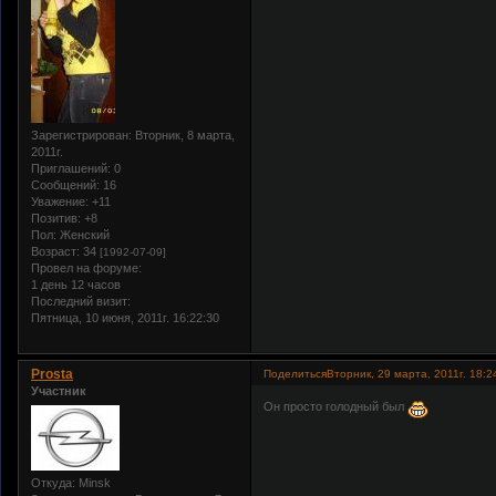
Зарегистрирован
: Вторник, 8 марта,
2011г.
Приглашений:
0
Сообщений:
16
Уважение:
+11
Позитив:
+8
Пол:
Женский
Возраст:
34
[1992-07-09]
Провел на форуме:
1 день 12 часов
Последний визит:
Пятница, 10 июня, 2011г. 16:22:30
Prosta
Поделиться
Вторник, 29 марта, 2011г. 18:2
Участник
Он просто голодный был
Откуда:
Minsk