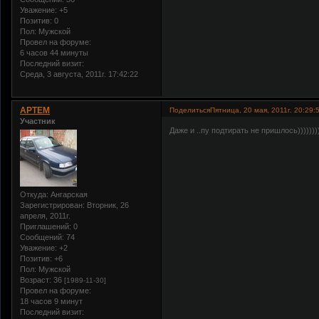
Уважение:
+5
Позитив:
0
Пол:
Мужской
Провел на форуме:
6 часов 44 минуты
Последний визит:
Среда, 3 августа, 2011г. 17:42:22
APTEM
Поделиться
Пятница, 20 мая, 2011г. 20:29:
Участник
Даже и ..пу подтирать не пришлось))))))))))
Откуда:
Ангарская
Зарегистрирован
: Вторник, 26
апреля, 2011г.
Приглашений:
0
Сообщений:
74
Уважение:
+2
Позитив:
+6
Пол:
Мужской
Возраст:
36
[1989-11-30]
Провел на форуме:
18 часов 9 минут
Последний визит: