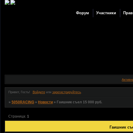
Форум
Участники
Прав
Активн
Привет, Гость!
Войдите
или
зарегистрируйтесь
.
»
5050RACING
»
Новости
»
Гаишник съел 15 000 руб.
Страница:
1
Гаишник съе