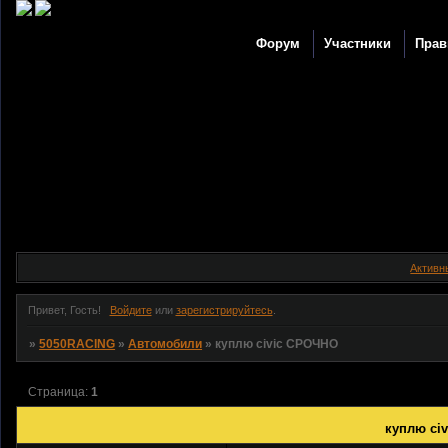
Форум
Участники
Прав
Активн
Привет, Гость!
Войдите
или
зарегистрируйтесь
.
»
5050RACING
»
Автомобили
»
куплю civic СРОЧНО
Страница:
1
куплю ci