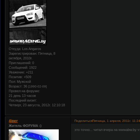
Откуда:
Los Angaros
Зарегистрирован
: Пятница, 8
октября, 2010г.
Приглашений:
0
Сообщений:
1922
Уважение:
+211
Позитив:
+509
Пол:
Мужской
Возраст:
36
[1990-02-09]
Провел на форуме:
21 день 13 часов
Последний визит:
Четверг, 23 августа, 2012г. 12:10:18
4iper
Поделиться
Пятница, 1 апреля, 2011г. 11:2
Житель ФОРУМА :)
это точно... читал вчера на wwwabw.by ч