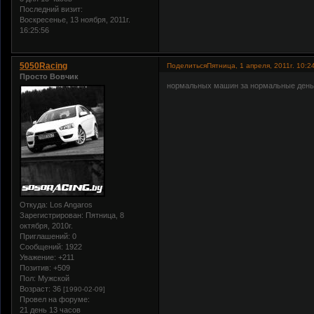
Последний визит:
Воскресенье, 13 ноября, 2011г.
16:25:56
5050Racing
Поделиться
Пятница, 1 апреля, 2011г. 10:2
Просто Вовчик
нормальных машин за нормальные деньг
Откуда:
Los Angaros
Зарегистрирован
: Пятница, 8
октября, 2010г.
Приглашений:
0
Сообщений:
1922
Уважение:
+211
Позитив:
+509
Пол:
Мужской
Возраст:
36
[1990-02-09]
Провел на форуме:
21 день 13 часов