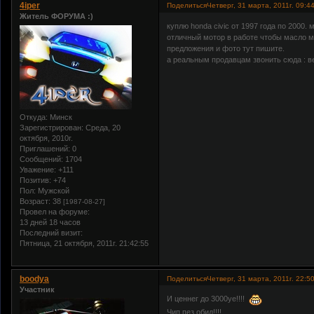
4iper
Поделиться
Четверг, 31 марта, 2011г. 09:4
Житель ФОРУМА :)
куплю honda civic от 1997 года по 2000.
отличный мотор в работе чтобы масло м
предложения и фото тут пишите.
а реальным продавцам звонить сюда : в
Откуда:
Минск
Зарегистрирован
: Среда, 20
октября, 2010г.
Приглашений:
0
Сообщений:
1704
Уважение:
+111
Позитив:
+74
Пол:
Мужской
Возраст:
38
[1987-08-27]
Провел на форуме:
13 дней 18 часов
Последний визит:
Пятница, 21 октября, 2011г. 21:42:55
boodya
Поделиться
Четверг, 31 марта, 2011г. 22:5
Участник
И ценнег до 3000уе!!!!
Чип пез обид!!!!