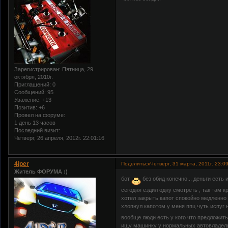
Зарегистрирован
: Пятница, 29
октября, 2010г.
Приглашений:
0
Сообщений:
95
Уважение:
+13
Позитив:
+6
Провел на форуме:
1 день 13 часов
Последний визит:
Четверг, 26 апреля, 2012г. 22:01:16
4iper
Поделиться
Четверг, 31 марта, 2011г. 23:0
Житель ФОРУМА :)
бот
без обид конечно... деньги есть 
сегодня ездил одну смотреть , так там 
хотел закрыть капот спокойно медленно б
хлопнул капотом у меня ппц чуть испуг н
вообще люди есть у кого что предложить 
ищу машинку у нормальных автовладельц