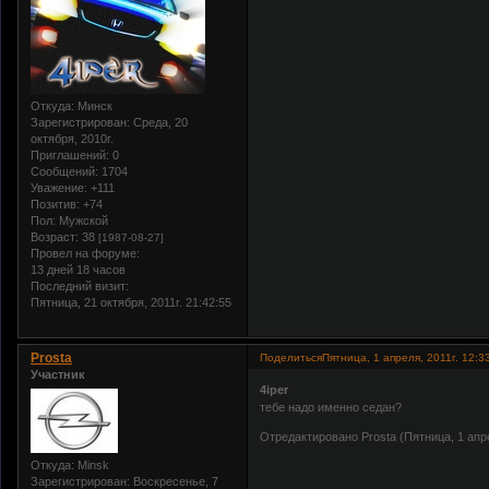
Откуда:
Минск
Зарегистрирован
: Среда, 20
октября, 2010г.
Приглашений:
0
Сообщений:
1704
Уважение:
+111
Позитив:
+74
Пол:
Мужской
Возраст:
38
[1987-08-27]
Провел на форуме:
13 дней 18 часов
Последний визит:
Пятница, 21 октября, 2011г. 21:42:55
Prosta
Поделиться
Пятница, 1 апреля, 2011г. 12:3
Участник
4iper
тебе надо именно седан?
Отредактировано Prosta (Пятница, 1 апре
Откуда:
Minsk
Зарегистрирован
: Воскресенье, 7