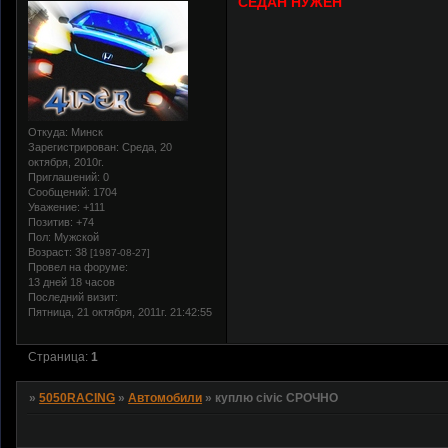
СЕДАН НУЖЕН
Откуда:
Минск
Зарегистрирован
: Среда, 20
октября, 2010г.
Приглашений:
0
Сообщений:
1704
Уважение:
+111
Позитив:
+74
Пол:
Мужской
Возраст:
38
[1987-08-27]
Провел на форуме:
13 дней 18 часов
Последний визит:
Пятница, 21 октября, 2011г. 21:42:55
Страница:
1
»
5050RACING
»
Автомобили
»
куплю civic СРОЧНО