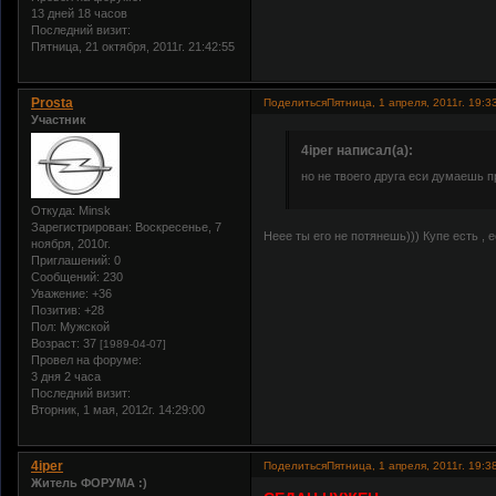
13 дней 18 часов
Последний визит:
Пятница, 21 октября, 2011г. 21:42:55
Prosta
Поделиться
Пятница, 1 апреля, 2011г. 19:3
Участник
4iper написал(а):
но не твоего друга еси думаешь 
Откуда:
Minsk
Зарегистрирован
: Воскресенье, 7
Неее ты его не потянешь))) Купе есть , е
ноября, 2010г.
Приглашений:
0
Сообщений:
230
Уважение:
+36
Позитив:
+28
Пол:
Мужской
Возраст:
37
[1989-04-07]
Провел на форуме:
3 дня 2 часа
Последний визит:
Вторник, 1 мая, 2012г. 14:29:00
4iper
Поделиться
Пятница, 1 апреля, 2011г. 19:3
Житель ФОРУМА :)