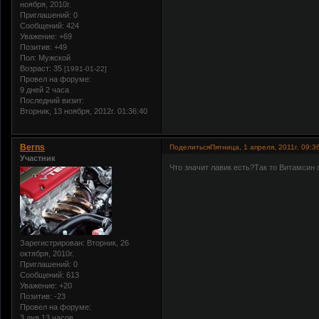
ноября, 2010г.
Приглашений:
0
Сообщений:
424
Уважение:
+69
Позитив:
+49
Пол:
Мужской
Возраст:
35
[1991-01-22]
Провел на форуме:
9 дней 2 часа
Последний визит:
Вторник, 13 ноября, 2012г. 01:36:40
Berns
Поделиться
Пятница, 1 апреля, 2011г. 09:3
Участник
Что значит лавик есть?Так то Витамсин 
Зарегистрирован
: Вторник, 26
октября, 2010г.
Приглашений:
0
Сообщений:
613
Уважение:
+20
Позитив:
-23
Провел на форуме:
3 дня 13 часов