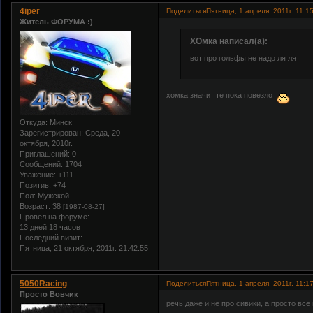
4iper
Поделиться
Пятница, 1 апреля, 2011г. 11:1
Житель ФОРУМА :)
ХОмка написал(а):
вот про гольфы не надо ля ля
хомка значит те пока повезло
Откуда:
Минск
Зарегистрирован
: Среда, 20
октября, 2010г.
Приглашений:
0
Сообщений:
1704
Уважение:
+111
Позитив:
+74
Пол:
Мужской
Возраст:
38
[1987-08-27]
Провел на форуме:
13 дней 18 часов
Последний визит:
Пятница, 21 октября, 2011г. 21:42:55
5050Racing
Поделиться
Пятница, 1 апреля, 2011г. 11:1
Просто Вовчик
речь даже и не про сивики, а просто вс