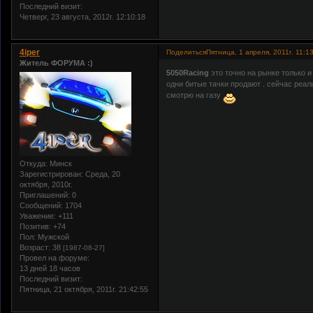
Последний визит:
Четверг, 23 августа, 2012г. 12:10:18
4iper
Поделиться
Пятница, 1 апреля, 2011г. 11:1
Житель ФОРУМА :)
5050Racing
это точно на рынке только и 
одни битые тачки продают . сейчас реал
смотрю на газу
Откуда:
Минск
Зарегистрирован
: Среда, 20
октября, 2010г.
Приглашений:
0
Сообщений:
1704
Уважение:
+111
Позитив:
+74
Пол:
Мужской
Возраст:
38
[1987-08-27]
Провел на форуме:
13 дней 18 часов
Последний визит:
Пятница, 21 октября, 2011г. 21:42:55