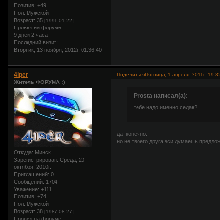
Позитив:
+49
Пол:
Мужской
Возраст:
35
[1991-01-22]
Провел на форуме:
9 дней 2 часа
Последний визит:
Вторник, 13 ноября, 2012г. 01:36:40
4iper
Поделиться
Пятница, 1 апреля, 2011г. 19:3
Житель ФОРУМА :)
Prosta написал(а):
тебе надо именно седан?
да конечно.
но не твоего друга еси думаешь предло
Откуда:
Минск
Зарегистрирован
: Среда, 20
октября, 2010г.
Приглашений:
0
Сообщений:
1704
Уважение:
+111
Позитив:
+74
Пол:
Мужской
Возраст:
38
[1987-08-27]
Провел на форуме: