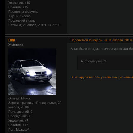
Уважение:
+10
Позитив:
+15
Провел на форуме:
1 день 7 часов
Последний визит:
Пятница, 2 ноября, 2012г. 14:27:00
Dim
Поделиться
Понедельник, 11 апреля, 2011г.
Участник
А так было всегда.. сначала дорожает бе
А откуда узнал?
В Беларуси на 35% увеличены розничны
Откуда:
Минск
Зарегистрирован
: Понедельник, 22
ноября, 2010г.
Приглашений:
0
Сообщений:
80
Уважение:
+7
Позитив:
+17
Пол:
Мужской