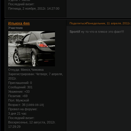
Последний визит:
Пятница, 2 ноября, 2012г. 14:27:00
Ильюха 4ws
Поделиться
Понедельник, 11 апреля, 2011г.
Участник
Sportif
ну то что в плюсе это факт!!!
Откуда:
Минск,Чижовка
Зарегистрирован
: Четверг, 7 апреля,
2011г.
Приглашений:
0
Сообщений:
301
Уважение:
+33
Позитив:
+69
Пол:
Мужской
Возраст:
36
[1989-08-18]
Провел на форуме:
3 дня 21 час
Последний визит:
Воскресенье, 12 августа, 2012г.
17:29:29