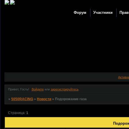
Форум
Участники
Прав
Активн
Привет, Гость!
Войдите
или
зарегистрируйтесь
.
»
5050RACING
»
Новости
»
Подорожание газа
Страница:
1
Подорож