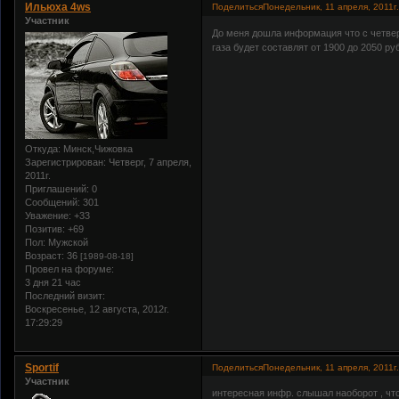
Ильюха 4ws
Поделиться
Понедельник, 11 апреля, 2011г.
Участник
До меня дошла информация что с четвер
газа будет составлят от 1900 до 2050 руб
Откуда:
Минск,Чижовка
Зарегистрирован
: Четверг, 7 апреля,
2011г.
Приглашений:
0
Сообщений:
301
Уважение:
+33
Позитив:
+69
Пол:
Мужской
Возраст:
36
[1989-08-18]
Провел на форуме:
3 дня 21 час
Последний визит:
Воскресенье, 12 августа, 2012г.
17:29:29
Sportif
Поделиться
Понедельник, 11 апреля, 2011г.
Участник
интересная инфр. слышал наоборот , что