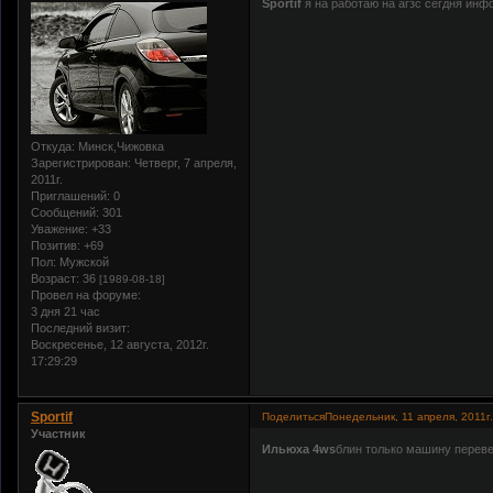
Sportif
я на работаю на агзс сегдня ин
Откуда:
Минск,Чижовка
Зарегистрирован
: Четверг, 7 апреля,
2011г.
Приглашений:
0
Сообщений:
301
Уважение:
+33
Позитив:
+69
Пол:
Мужской
Возраст:
36
[1989-08-18]
Провел на форуме:
3 дня 21 час
Последний визит:
Воскресенье, 12 августа, 2012г.
17:29:29
Sportif
Поделиться
Понедельник, 11 апреля, 2011г.
Участник
Ильюха 4ws
блин только машину перевел