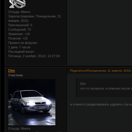
Откуда:
Минск
Зарегистрирован
: Понедельник, 31
января, 2011г.
Приглашений:
0
Сообщений:
70
Уважение:
+10
Позитив:
+15
Провел на форуме:
1 день 7 часов
Последний визит:
Пятница, 2 ноября, 2012г. 14:27:00
Dim
Поделиться
Понедельник, 11 апреля, 2011г.
Участник
Dim
что то логануло. я отвечал после
а я вместо редактировать удалить случ
Откуда:
Минск