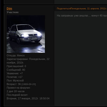
Dim
Поделиться
Понедельник, 11 апреля, 2011г.
Участник
На заправках уже аншлаг.... минут 40 пр
Откуда:
Минск
Зарегистрирован
: Понедельник, 22
ноября, 2010г.
Приглашений:
0
Сообщений:
80
Уважение:
+7
Позитив:
+17
Пол:
Мужской
Возраст:
36
[1989-09-20]
Провел на форуме:
2 дня 18 часов
Последний визит:
Вторник, 17 января, 2012г. 18:50:04