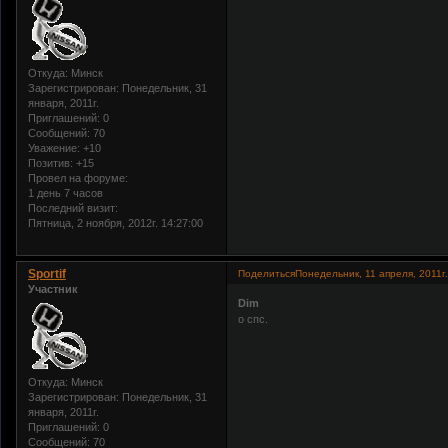
Откуда:
Минск
Зарегистрирован
: Понедельник, 31
января, 2011г.
Приглашений:
0
Сообщений:
70
Уважение:
+10
Позитив:
+15
Провел на форуме:
1 день 7 часов
Последний визит:
Пятница, 2 ноября, 2012г. 14:27:00
Sportif
Поделиться
Понедельник, 11 апреля, 2011г.
Участник
Dim
о спс.
Откуда:
Минск
Зарегистрирован
: Понедельник, 31
января, 2011г.
Приглашений:
0
Сообщений:
70