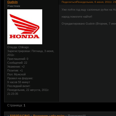
Gudvin
Поделиться
Понедельник, 6 июня, 2011г. 2
Участник
Уже по4ти год ищу салонные ру4ки на Hon
народ помогите найти!!
Отредактировано Gudvin (Вторник, 7 июня
Откуда:
Chikago
Зарегистрирован
: Пятница, 3 июня,
2011г.
Приглашений:
0
Сообщений:
22
Уважение:
+2
Позитив:
+1
Пол:
Мужской
Провел на форуме:
9 часов 55 минут
Последний визит:
Понедельник, 22 августа, 2011г.
21:23:35
Страница:
1