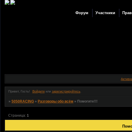
Форум
Участники
Прав
Активн
Привет, Гость!
Войдите
или
зарегистрируйтесь
.
»
5050RACING
»
Разговоры обо всём
»
Помогите!!!
Страница:
1
Помо