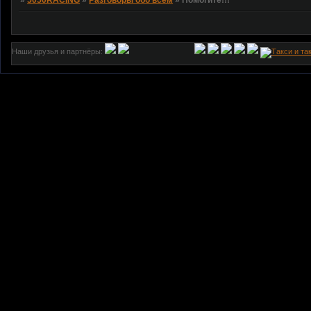
»
5050RACING
»
Разговоры обо всём
»
Помогите!!!
Наши друзья и партнёры: