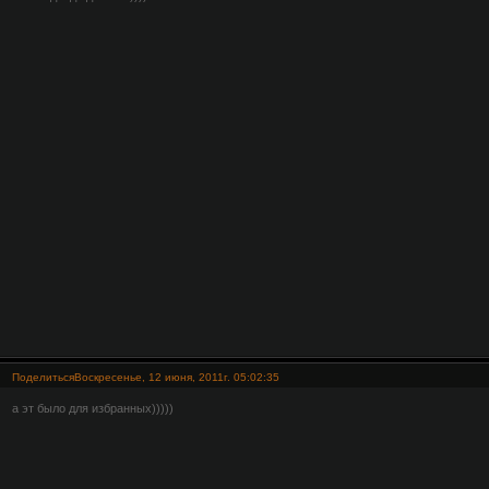
Поделиться
Воскресенье, 12 июня, 2011г. 05:02:35
а эт было для избранных)))))