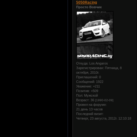
5050Racing
Просто Вовчик
Откуда:
Los Angaros
Зарегистрирован
: Пятница, 8
октября, 2010г.
Приглашений:
0
Сообщений:
1922
Уважение:
+211
Позитив:
+509
Пол:
Мужской
Возраст:
36
[1990-02-09]
Провел на форуме:
21 день 13 часов
Последний визит:
Четверг, 23 августа, 2012г. 12:10:18