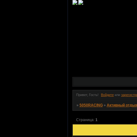
Привет, Гость!
Войдите
или
зарегистр
»
5050RACING
»
Активный отдых
Страница:
1