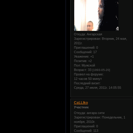
Откуда:
Ангарская
Зарегистрирован
: Вторник, 24 мая,
2011г.
Приглашений:
0
Сообщений:
17
Уважение:
+1
Позитив:
+2
Пол:
Мужской
Возраст:
33
[1993-05-20]
Провел на форуме:
12 часов 50 минут
Последний визит:
Среда, 27 июля, 2011г. 14:05:55
CaLLlko
Участник
Откуда:
ангара сити
Зарегистрирован
: Понедельник, 1
ноября, 2010г.
Приглашений:
0
Сообщений:
113