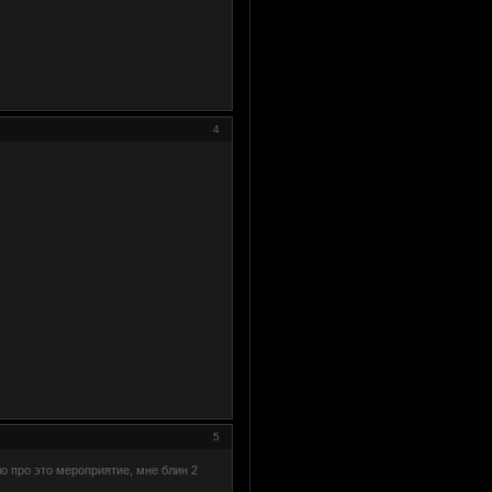
4
5
о про это мероприятие, мне блин 2