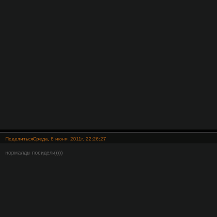
Поделиться
Среда, 8 июня, 2011г. 22:26:27
нормалды посидели))))