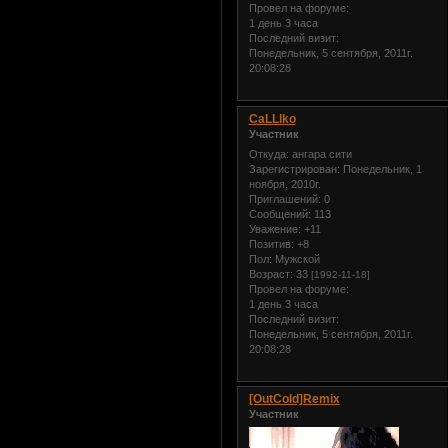
Провел на форуме:
1 день 3 часа
Последний визит:
Понедельник, 5 сентября, 2011г.
20:08:28
CaLLlko
Участник
Откуда:
ангара сити
Зарегистрирован
: Понедельник, 1
ноября, 2010г.
Приглашений:
0
Сообщений:
113
Уважение:
+11
Позитив:
+8
Пол:
Мужской
Возраст:
33
[1992-11-18]
Провел на форуме:
1 день 3 часа
Последний визит:
Понедельник, 5 сентября, 2011г.
20:08:28
[OutCold]Remix
Участник