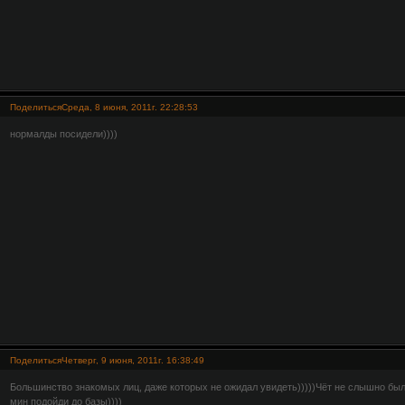
Поделиться
Среда, 8 июня, 2011г. 22:28:53
нормалды посидели))))
Поделиться
Четверг, 9 июня, 2011г. 16:38:49
Большинство знакомых лиц, даже которых не ожидал увидеть)))))Чёт не слышно был
мин подойди до базы))))