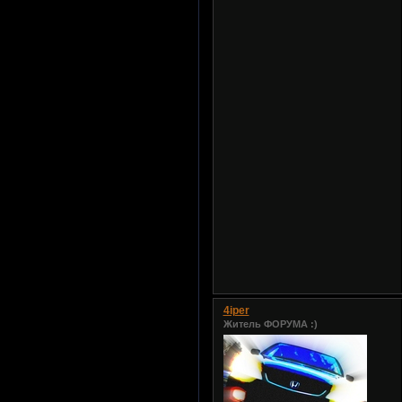
4iper
Житель ФОРУМА :)