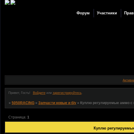
Форум
Участники
Прав
Активн
Привет, Гость!
Войдите
или
зарегистрируйтесь
.
»
5050RACING
»
Запчасти новые и б/у
»
Куплю регулируемые аммо с 
Страница:
1
Куплю регулируемые