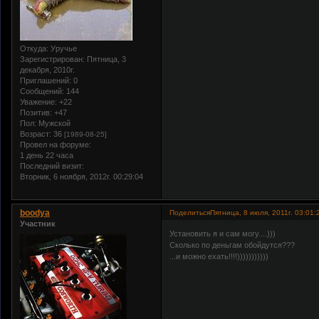
Откуда:
Уручье
Зарегистрирован
: Пятница, 3
декабря, 2010г.
Приглашений:
0
Сообщений:
144
Уважение:
+22
Позитив:
+47
Пол:
Мужской
Возраст:
36
[1989-08-25]
Провел на форуме:
1 день 22 часа
Последний визит:
Вторник, 6 ноября, 2012г. 00:29:04
boodya
Поделиться
Пятница, 8 июля, 2011г. 03:01:
Участник
Установить я и сам могу....)))
Сколько по деньгам обойдутся???
...и можно ехать!!!!)))))))))))