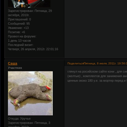
Зарегистрирован
: Пятница, 29
октября, 2010г.
Приглашений:
0
Сообщений:
95
Уважение:
+13
Позитив:
+6
Провел на форуме:
1 день 13 часов
Последний визит:
Четверг, 26 апреля, 2012г. 22:01:16
Саша
Поделиться
Пятница, 8 июля, 2011г. 19:56:
Участник
глянул на росийском сайте кони , для с
(желтые) , комплектов для занижения а
ценнык ококо 180 у.е. за мортер перед и 
Откуда:
Уручье
Зарегистрирован
: Пятница, 3
декабря, 2010г.