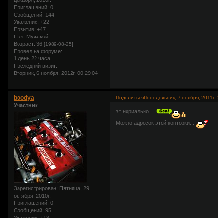
Приглашений:
0
Сообщений:
144
Уважение:
+22
Позитив:
+47
Пол:
Мужской
Возраст:
36
[1989-08-25]
Провел на форуме:
1 день 22 часа
Последний визит:
Вторник, 6 ноября, 2012г. 00:29:04
boodya
Поделиться
Понедельник, 7 ноября, 2011г. 
Участник
эт нориально....
Можно адресок этой конторки...
Зарегистрирован
: Пятница, 29
октября, 2010г.
Приглашений:
0
Сообщений:
95
Уважение:
+13