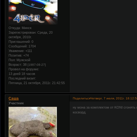
Откуда:
Минск
Зарегистрирован
: Среда, 20
октября, 2010г.
Приглашений:
0
Сообщений:
1704
Уважение:
+111
Позитив:
+74
Пол:
Мужской
Возраст:
38
[1987-08-27]
Провел на форуме:
13 дней 18 часов
Последний визит:
Пятница, 21 октября, 2011г. 21:42:55
Саша
Поделиться
Четверг, 7 июля, 2011г. 18:12:
Участник
ну мона за комплектом от KONI сгонять в
косворд.