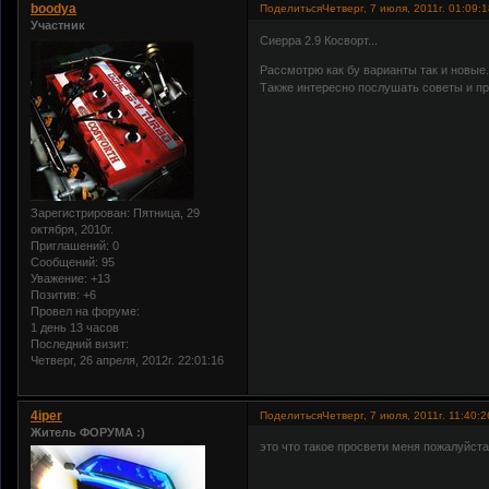
boodya
Поделиться
Четверг, 7 июля, 2011г. 01:09:
Участник
Сиерра 2.9 Косворт...
Рассмотрю как бу варианты так и новые.
Также интересно послушать советы и пр
Зарегистрирован
: Пятница, 29
октября, 2010г.
Приглашений:
0
Сообщений:
95
Уважение:
+13
Позитив:
+6
Провел на форуме:
1 день 13 часов
Последний визит:
Четверг, 26 апреля, 2012г. 22:01:16
4iper
Поделиться
Четверг, 7 июля, 2011г. 11:40:2
Житель ФОРУМА :)
это что такое просвети меня пожалуйст