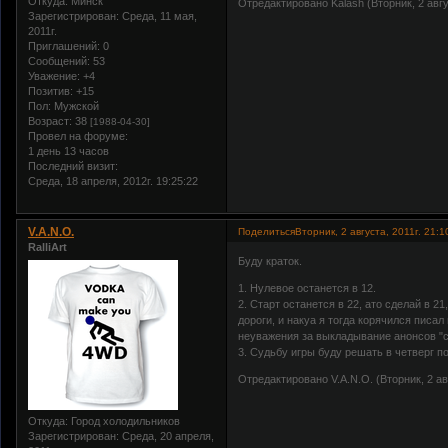
Откуда:
Минск
Отредактировано Kalash (Вторник, 2 авгус
Зарегистрирован
: Среда, 11 мая,
2011г.
Приглашений:
0
Сообщений:
53
Уважение:
+4
Позитив:
+15
Пол:
Мужской
Возраст:
38
[1988-04-30]
Провел на форуме:
1 день 13 часов
Последний визит:
Среда, 18 апреля, 2012г. 19:25:22
V.A.N.O.
Поделиться
Вторник, 2 августа, 2011г. 21:1
RalliArt
Буду краток.
1. Нулевое останется в 12.
2. Старт останется в 22, ато сделай в 2
дороги, и накуа я тогда корячился писал
неуважения за выкладывание анонсов "с
3. Судьбу игры буду решать в четверг п
Отредактировано V.A.N.O. (Вторник, 2 авг
Откуда:
Город холодильников
Зарегистрирован
: Среда, 20 апреля,