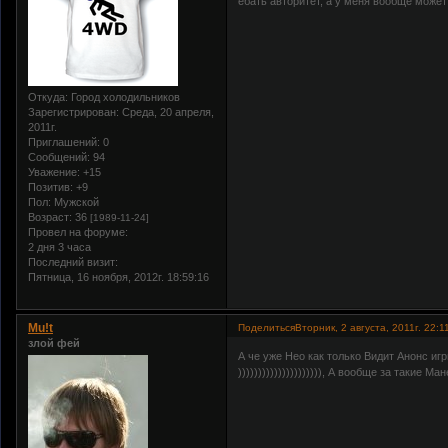
ебать авторитет, а у меня вообще может и
Откуда:
Город холодильников
Зарегистрирован
: Среда, 20 апреля,
2011г.
Приглашений:
0
Сообщений:
94
Уважение:
+15
Позитив:
+9
Пол:
Мужской
Возраст:
36
[1989-11-24]
Провел на форуме:
2 дня 3 часа
Последний визит:
Пятница, 16 ноября, 2012г. 18:59:16
Mu!t
Поделиться
Вторник, 2 августа, 2011г. 22:1
злой фей
А че уже Нео как только Видит Анонс и
))))))))))))))))))))), А вообще за такие 