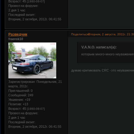
Возраст:
45
[1980-08-07]
Провел на форуме:
2 дня 1 час
Последний визит:
Вторник, 2 октября, 2012г. 06:41:55
Разведчик
Поделиться
Вторник, 2 августа, 2011г. 21:3
fraerok10
V.A.N.O. написал(а):
которым много-много неуважения 
думаю критиковать CRC -это неуважение
Зарегистрирован
: Понедельник, 21
марта, 2011г.
Приглашений:
0
Сообщений:
249
Уважение:
+19
Позитив:
+13
Возраст:
45
[1980-08-07]
Провел на форуме:
2 дня 1 час
Последний визит:
Вторник, 2 октября, 2012г. 06:41:55