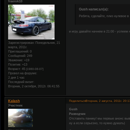
fraerok10
Gush написал(а):
Ребята, сделайте, плиз нулевое в 1
и игру давайте начнем в 21:00 - успеем 
Зарегистрирован
: Понедельник, 21
марта, 2011г.
Приглашений:
0
Сообщений:
249
Уважение:
+19
Позитив:
+13
Возраст:
45
[1980-08-07]
Провел на форуме:
2 дня 1 час
Последний визит:
Вторник, 2 октября, 2012г. 06:41:55
Kalash
Поделиться
Вторник, 2 августа, 2011г. 20:1
Участник
Gush
Разведчик
Отставить панику! мы первые анонс выв
ну а если серьезно, то нужно думать)