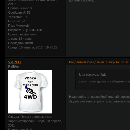
должны собрать)
2011г.
Приглашений:
0
Сообщений:
53
Уважение:
+4
Позитив:
+15
Пол:
Мужской
Возраст:
38
[1988-04-30]
Провел на форуме:
1 день 13 часов
Последний визит:
Среда, 18 апреля, 2012г. 19:25:22
V.A.N.O.
Поделиться
Понедельник, 1 августа, 2011г.
RalliArt
Ulia написал(а):
сами то как думаете соберете или
Надо собрать, на крайний случай призо
Людей уже много прочитало, регаться ни
Откуда:
Город холодильников
Зарегистрирован
: Среда, 20 апреля,
2011г.
Приглашений:
0