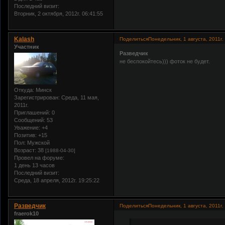
Последний визит:
Вторник, 2 октября, 2012г. 06:41:55
Kalash
Поделиться
Понедельник, 1 августа, 2011г.
Участник
Разведчик
не беспокойтесь))) фоток не будет.
Откуда:
Минск
Зарегистрирован
: Среда, 11 мая,
2011г.
Приглашений:
0
Сообщений:
53
Уважение:
+4
Позитив:
+15
Пол:
Мужской
Возраст:
38
[1988-04-30]
Провел на форуме:
1 день 13 часов
Последний визит:
Среда, 18 апреля, 2012г. 19:25:22
Разведчик
Поделиться
Понедельник, 1 августа, 2011г.
fraerok10