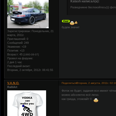
Kalash написал(а):
Разведчикне беспокойтесь))) фото
будем значит
Зарегистрирован
: Понедельник, 21
марта, 2011г.
Приглашений:
0
Сообщений:
249
Уважение:
+19
Позитив:
+13
Возраст:
45
[1980-08-07]
Провел на форуме:
2 дня 1 час
Последний визит:
Вторник, 2 октября, 2012г. 06:41:55
V.A.N.O.
Поделиться
Вторник, 2 августа, 2011г. 02:1
RalliArt
Фоток не будет, задания все имеют чётк
можно абсолютно всё легко.
как грицца, этожлайт ©