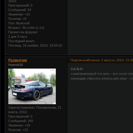
2011г.
Приглашений:
0
Сообщений:
94
Уважение:
+15
Позитив:
+9
Пол:
Мужской
Возраст:
36
[1989-11-24]
Провел на форуме:
2 дня 3 часа
Последний визит:
Пятница, 16 ноября, 2012г. 18:59:16
Разведчик
Поделиться
Вторник, 2 августа, 2011г. 21:3
fraerok10
V.A.N.O.
съимпровизируй что нить - все хотят по
командам сбросить взносы для игры - э
Зарегистрирован
: Понедельник, 21
марта, 2011г.
Приглашений:
0
Сообщений:
249
Уважение:
+19
Позитив:
+13