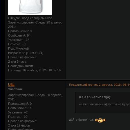
Откуда:
Город холодильников
Зарегистрирован
: Среда, 20 апреля,
2011г.
Приглашений:
0
Сообщений:
94
Уважение:
+15
Позитив:
+9
Пол:
Мужской
Возраст:
36
[1989-11-24]
Провел на форуме:
2 дня 3 часа
Последний визит:
Пятница, 16 ноября, 2012г. 18:59:16
Ulia
Поделиться
Вторник, 2 августа, 2011г. 08:3
Участник
Зарегистрирован
: Среда, 20 апреля,
Kalash написал(а):
2011г.
Приглашений:
0
не беспокойтесь))) фоток не будет
Сообщений:
109
Уважение:
+2
Позитив:
+10
дайте фоток тож
Провел на форуме:
2 дня 12 часов
Последний визит: