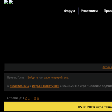
Форум
Участники
Прав
Активн
Привет, Гость!
Войдите
или
зарегистрируйтесь
.
»
5050RACING
»
Игры и Покатушки
»
05.08.2011г игра "Спасибо зодчим 
Страница:
1
2
3
…
9
»
05.08.2011г игра "Сп