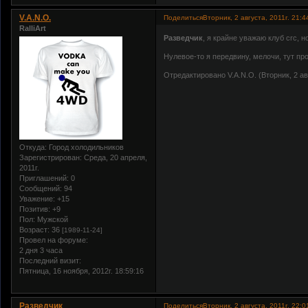
V.A.N.O.
Поделиться
Вторник, 2 августа, 2011г. 21:4
RalliArt
Разведчик
, я крайне уважаю клуб crc, 
Нулевое-то я передвину, мелочи, тут пр
Отредактировано V.A.N.O. (Вторник, 2 авг
Откуда:
Город холодильников
Зарегистрирован
: Среда, 20 апреля,
2011г.
Приглашений:
0
Сообщений:
94
Уважение:
+15
Позитив:
+9
Пол:
Мужской
Возраст:
36
[1989-11-24]
Провел на форуме:
2 дня 3 часа
Последний визит:
Пятница, 16 ноября, 2012г. 18:59:16
Разведчик
Поделиться
Вторник, 2 августа, 2011г. 22:0