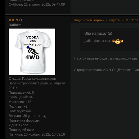
Суббота, 21 апреля, 2012г. 09:47:09
V.A.N.O.
Поделиться
Вторник, 2 августа, 2011г. 11:3
RalliArt
Ulia написал(а):
дайте фоток тож
На этой игре не будет, в следующий раз
Отредактировано V.A.N.O. (Вторник, 2 авг
Откуда:
Город холодильников
Зарегистрирован
: Среда, 20 апреля,
2011г.
Приглашений:
0
Сообщений:
94
Уважение:
+15
Позитив:
+9
Пол:
Мужской
Возраст:
36
[1989-11-24]
Провел на форуме:
2 дня 3 часа
Последний визит:
Пятница, 16 ноября, 2012г. 18:59:16