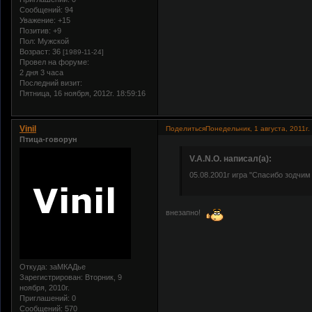
Сообщений:
94
Уважение:
+15
Позитив:
+9
Пол:
Мужской
Возраст:
36
[1989-11-24]
Провел на форуме:
2 дня 3 часа
Последний визит:
Пятница, 16 ноября, 2012г. 18:59:16
Vinil
Поделиться
Понедельник, 1 августа, 2011г.
Птица-говорун
V.A.N.O. написал(а):
05.08.2001г игра "Спасибо зодчим 
внезапно!
Откуда:
заМКАДье
Зарегистрирован
: Вторник, 9
ноября, 2010г.
Приглашений:
0
Сообщений:
570