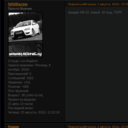
5050Racing
Поделиться
Вторник, 2 августа, 2011г. 15:3
Просто Вовчик
продам УМ-12. новый. 18 тыщ. ТОРГ.
Откуда:
Los Angaros
Зарегистрирован
: Пятница, 8
октября, 2010г.
Приглашений:
0
Сообщений:
1922
Уважение:
+211
Позитив:
+509
Пол:
Мужской
Возраст:
36
[1990-02-09]
Провел на форуме:
21 день 13 часов
Последний визит:
Четверг, 23 августа, 2012г. 12:10:18
Намик
Поделиться
Вторник, 2 августа, 2011г. 15:4