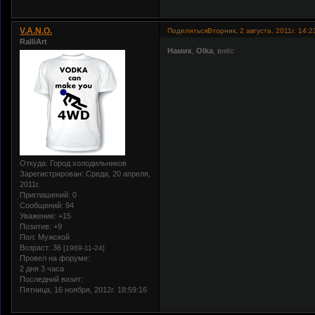
V.A.N.O.
Поделиться
Вторник, 2 августа, 2011г. 14:2
RalliArt
Намик
,
Olka
, внёс
Откуда:
Город холодильников
Зарегистрирован
: Среда, 20 апреля,
2011г.
Приглашений:
0
Сообщений:
94
Уважение:
+15
Позитив:
+9
Пол:
Мужской
Возраст:
36
[1989-11-24]
Провел на форуме:
2 дня 3 часа
Последний визит:
Пятница, 16 ноября, 2012г. 18:59:16