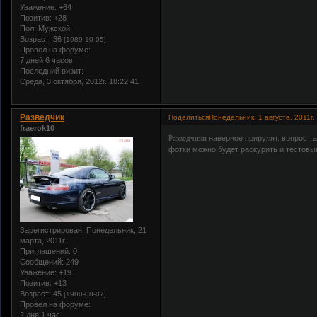
Уважение:
+64
Позитив:
+28
Пол:
Мужской
Возраст:
36
[1989-10-05]
Провел на форуме:
7 дней 6 часов
Последний визит:
Среда, 3 октября, 2012г. 18:22:41
Разведчик
Поделиться
Понедельник, 1 августа, 2011г.
fraerok10
Разведчики
наверное прирулят. вопрос та
фотки можно будет раскурить и тестов
Зарегистрирован
: Понедельник, 21
марта, 2011г.
Приглашений:
0
Сообщений:
249
Уважение:
+19
Позитив:
+13
Возраст:
45
[1980-08-07]
Провел на форуме:
2 дня 1 час