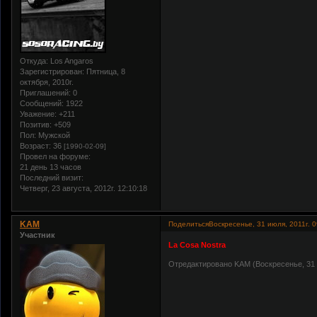
Откуда:
Los Angaros
Зарегистрирован
: Пятница, 8
октября, 2010г.
Приглашений:
0
Сообщений:
1922
Уважение:
+211
Позитив:
+509
Пол:
Мужской
Возраст:
36
[1990-02-09]
Провел на форуме:
21 день 13 часов
Последний визит:
Четверг, 23 августа, 2012г. 12:10:18
KAM
Поделиться
Воскресенье, 31 июля, 2011г. 0
Участник
La Cosa Nostra
Отредактировано KAM (Воскресенье, 31 и