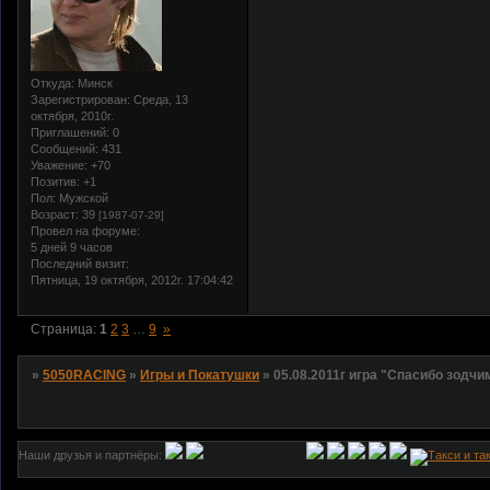
Откуда:
Минск
Зарегистрирован
: Среда, 13
октября, 2010г.
Приглашений:
0
Сообщений:
431
Уважение:
+70
Позитив:
+1
Пол:
Мужской
Возраст:
39
[1987-07-29]
Провел на форуме:
5 дней 9 часов
Последний визит:
Пятница, 19 октября, 2012г. 17:04:42
Страница:
1
2
3
…
9
»
»
5050RACING
»
Игры и Покатушки
»
05.08.2011г игра "Спасибо зодчим 
Наши друзья и партнёры: