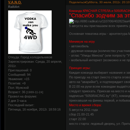
V.A.N.O.
Поделиться
Суббота, 30 июля, 2011г. 20:10
RalliArt
Команда КРАСНАЯ СТРЕЛА и 5050RACING 
"Спасибо зодчим за это
5 августа мы приглашаем всех принять 
Основная тематика игры - архитектура 
Минимум на игру
- автомобиль
- дружная команда (количество участни
- атлас "Улицы Минска" (или попросту "У
Откуда:
Город холодильников
- мобильный интернет (возможно и не пр
Зарегистрирован
: Среда, 20 апреля,
2011г.
Принцип игры:
Приглашений:
0
Каждая команда выбирает название и заб
Сообщений:
94
По приезду на старт (место старта огов
Уважение:
+15
авто на "аварийке"), и подтверждает сво
Позитив:
+9
В 22.00 на руки всем командам выдаётся
Пол:
Мужской
следует приехать. Приехав на место и 
Возраст:
36
[1989-11-24]
надписью "5050RACING.by" (КТ), команд
Провел на форуме:
приехавшая на финиш первой, и побывав
2 дня 3 часа
Последний визит:
Место и время сбора:
Пятница, 16 ноября, 2012г. 18:59:16
5 августа 2011 года
сбор 21.00-21.45
старт 22.00
место старта: ледовый дворец, ул. Приты