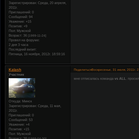
Зарегистрирован
: Среда, 20 апреля,
2011г.
Приглашений:
0
Сообщений:
94
Уважение:
+15
Позитив:
+9
Пол:
Мужской
Возраст:
36
[1989-11-24]
Провел на форуме:
2 дня 3 часа
Последний визит:
Пятница, 16 ноября, 2012г. 18:59:16
Kalash
Поделиться
Воскресенье, 31 июля, 2011г. 2
Участник
мне отписалась команда
vs ALL
. просил
Откуда:
Минск
Зарегистрирован
: Среда, 11 мая,
2011г.
Приглашений:
0
Сообщений:
53
Уважение:
+4
Позитив:
+15
Пол:
Мужской
Возраст:
38
[1988-04-30]