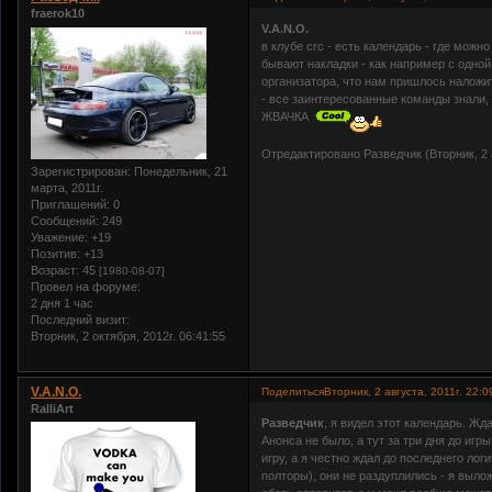
fraerok10
V.A.N.O.
в клубе crc - есть календарь - где мож
бывают накладки - как например с одной
организатора, что нам пришлось наложи
- все заинтересованные команды знали, 
ЖВАЧКА
Отредактировано Разведчик (Вторник, 2 а
Зарегистрирован
: Понедельник, 21
марта, 2011г.
Приглашений:
0
Сообщений:
249
Уважение:
+19
Позитив:
+13
Возраст:
45
[1980-08-07]
Провел на форуме:
2 дня 1 час
Последний визит:
Вторник, 2 октября, 2012г. 06:41:55
V.A.N.O.
Поделиться
Вторник, 2 августа, 2011г. 22:0
RalliArt
Разведчик
, я видел этот календарь. Жд
Анонса не было, а тут за три дня до иг
игру, а я честно ждал до последнего ло
полторы), они не раздуплились - я выло