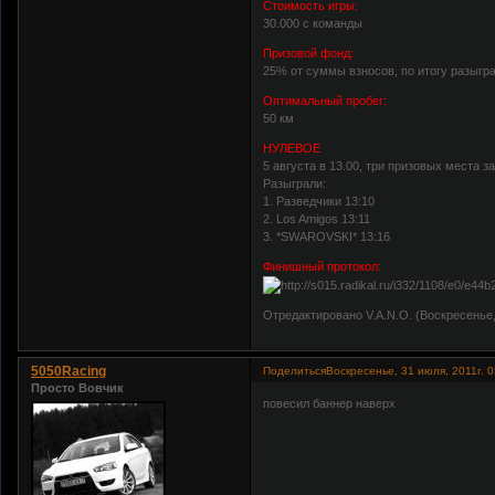
Стоимость игры:
30.000 с команды
Призовой фонд:
25% от суммы взносов, по итогу разыгр
Оптимальный пробег:
50 км
НУЛЕВОЕ
5 августа в 13.00, три призовых места за
Разыграли:
1. Разведчики 13:10
2. Los Amigos 13:11
3. *SWAROVSKI* 13:16
Финишный протокол:
Отредактировано V.A.N.O. (Воскресенье, 7
5050Racing
Поделиться
Воскресенье, 31 июля, 2011г. 0
Просто Вовчик
повесил баннер наверх