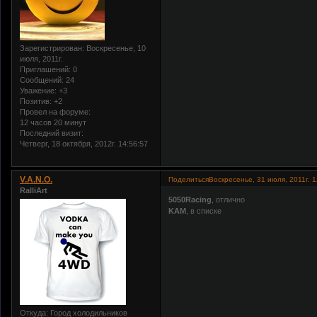
Зарегистрирован
: Воскресенье, 10
июля, 2011г.
Приглашений:
0
Сообщений:
24
Уважение:
+3
Позитив:
+2
Провел на форуме:
12 часов 20 минут
Последний визит:
Четверг, 18 октября, 2012г. 14:56:57
V.A.N.O.
Поделиться
Воскресенье, 31 июля, 2011г. 1
RalliArt
5050Racing
, отлично
KAM
, в списке
Откуда:
Город холодильников