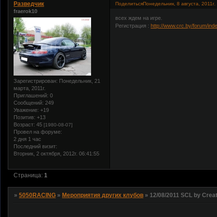
Разведчик
Поделиться
Понедельник, 8 августа, 2011г.
fraerok10
всех ждем на игре.
Регистрация :
http://www.crc.by/forum/in
Зарегистрирован
: Понедельник, 21
марта, 2011г.
Приглашений:
0
Сообщений:
249
Уважение:
+19
Позитив:
+13
Возраст:
45
[1980-08-07]
Провел на форуме:
2 дня 1 час
Последний визит:
Вторник, 2 октября, 2012г. 06:41:55
Страница:
1
»
5050RACING
»
Мероприятия других клубов
»
12/08/2011 SCL by Crea