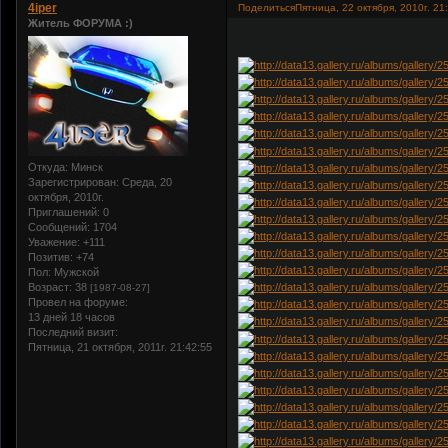
4iper
Поделиться
Пятница, 22 октября, 2010г. 21
Житель ФОРУМА :)
Откуда:
Минск
Зарегистрирован
: Среда, 20
октября, 2010г.
Приглашений:
0
Сообщений:
1704
Уважение:
+111
Позитив:
+74
Пол:
Мужской
Возраст:
38
[1987-08-27]
Провел на форуме:
13 дней 18 часов
Последний визит:
Пятница, 21 октября, 2011г. 21:42:55