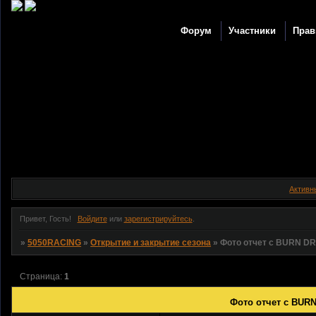
Форум
Участники
Прав
Активн
Привет, Гость!
Войдите
или
зарегистрируйтесь
.
»
5050RACING
»
Открытие и закрытие сезона
»
Фото отчет с BURN DR
Страница:
1
Фото отчет с BURN