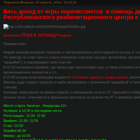
Поделиться
Вторник, 16 августа, 2011г. 13:16:22
Весь доход от игры перечисляется в помощь 
Республиканского реабилитационного центра к 
Игра в пятницу
Внимание!
!Убедили
Принцип игры:
Каждая команда выбирает название и заблаговременно регистрируется на игру в это
По приезду на старт (место старта оговорено отдельно) находит автомобиль организ
"аварийке"), и подтверждает своё участие.
В 21-50 начинается брифинг, где происходит презентация игры, а также уточняются
организационных моментов и т.п.
В 22.00 на руки всем командам выдаются
текстовые задания с аудио-диском
, решен
Минске, куда следует приехать и найти автомобиль с включенной "аварийкой" и л
стеклом.
Команда, приехавшая на финиш первой, и побывавшая на всех КТ, признаётся побе
меньше точек, отмечаются в финишном протоколе по количеству КТ и времени при
Место старта: Капитал . Некрасова 114
Нулевое: в 12:00 в последнем посте.
Регистрация : 21:00- 21:50
Брифинг: 21:50- 21:59
Старт :22:00
Deadline:00:30
Финиш : до 01:00