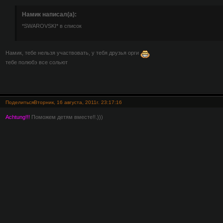
Намик написал(а):
*SWAROVSKI* в список
Намик, тебе нельзя участвовать, у тебя друзья орги
тебе полюбэ все сольют
Поделиться
Вторник, 16 августа, 2011г. 23:17:16
Achtung!!!
Поможем детям вместе!!.)))