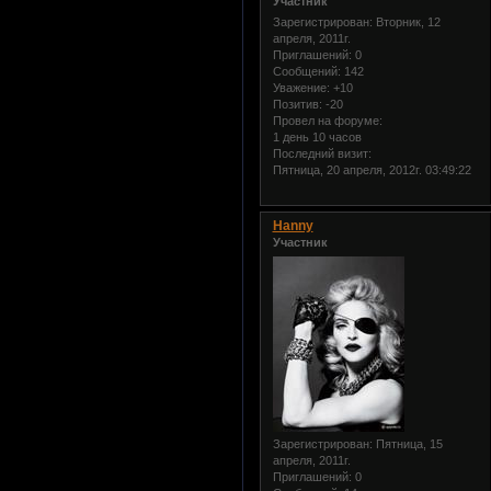
Участник
Зарегистрирован
: Вторник, 12
апреля, 2011г.
Приглашений:
0
Сообщений:
142
Уважение:
+10
Позитив:
-20
Провел на форуме:
1 день 10 часов
Последний визит:
Пятница, 20 апреля, 2012г. 03:49:22
Hanny
Участник
Зарегистрирован
: Пятница, 15
апреля, 2011г.
Приглашений:
0