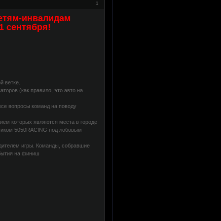
1
детям-инвалидам
1 сентября!
й ветке.
аторов (как правило, это авто на
 все вопросы команд на поводу
ием которых являются места в городе
истиком 5050RACING под лобовым
дителем игры. Команды, собравшие
бытия на финиш