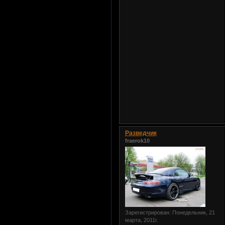
Разведчик
fraerok10
Зарегистрирован
: Понедельник, 21
марта, 2011г.