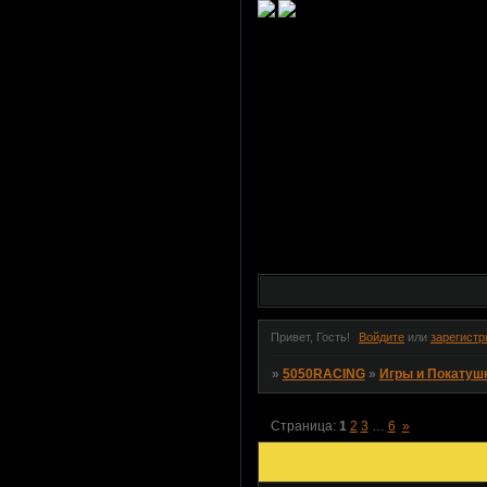
Привет, Гость!
Войдите
или
зарегистр
»
5050RACING
»
Игры и Покатуш
Страница:
1
2
3
…
6
»