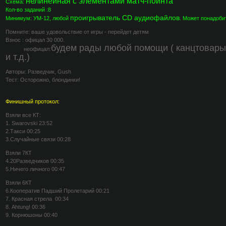
нелинейная с элементами матч-поинта
Схема:
Кол-во заданий :8
проигрыватель CD аудиофайлов
Минимум: УМ-12, любой
. Может понадоби
Помните: ваше удовольствие от игры - перейдет детям
Взнос : офицал 30 000.
будем рады любой помощи ( канцтовары
неофицал:
и т.д.)
Авторы: Разведчик, Gush
Тест: Осторожно, блондинки!
Финишный протокол:
Взяли все КТ:
1. Swarovski 23:52
2.Такси 00:25
3.Случайные связи 00:28
Взяли 7КТ
4.20Разведчиков 00:35
5.Ничего личного 00:47
Взяли 6КТ
6.Кооператив Падший Пролетарий 00:21
7. Красная стрела 00:34
8. Ahtung! 00:36
9. Корнюшоны 00:40