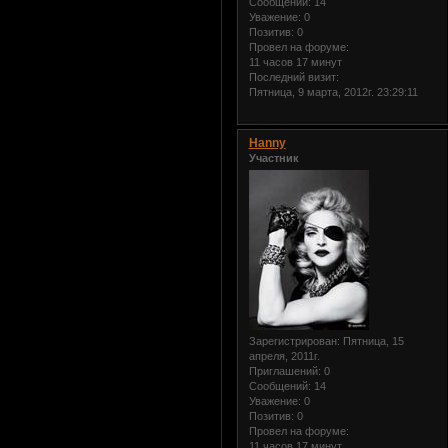
Сообщений:
14
Уважение:
0
Позитив:
0
Провел на форуме:
11 часов 17 минут
Последний визит:
Пятница, 9 марта, 2012г. 23:29:11
Hanny
Участник
Зарегистрирован
: Пятница, 15
апреля, 2011г.
Приглашений:
0
Сообщений:
14
Уважение:
0
Позитив:
0
Провел на форуме:
11 часов 17 минут