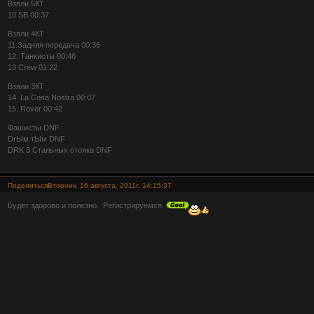
Взяли 5КТ
10 SB 00:37
Взяли 4КТ
11.Задняя передача 00:36
12. Танкисты 00:46
13 Crew 01:22
Взяли 3КТ
14. La Cosa Nostra 00:07
15. Rover 00:42
Фашисты DNF
DrЫм тЫм DNF
DRK 3 Стальных стояка DNF
Поделиться
Вторник, 16 августа, 2011г. 14:15:37
Будет здорово и полезно. Регистрируемся.