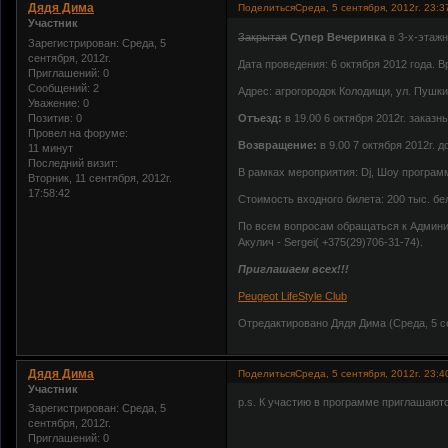
Дядя Дима
Поделиться
Среда, 5 сентября, 2012г. 23:3
Участник
Закрытая
Супер Вечеринка
в 3-х-этаж
Зарегистрирован
: Среда, 5
сентября, 2012г.
Дата проведения: 6 октября 2012 года. В
Приглашений:
0
Сообщений:
2
Адрес: агрогородок Колодищи, ул. Пушки
Уважение:
0
Позитив:
0
Отъезд:
в 19.00 6 октября 2012г. заказ
Провел на форуме:
Возвращение:
в 9.00 7 октября 2012г. 
11 минут
Последний визит:
В рамках мероприятия: Dj, Шоу программа,
Вторник, 11 сентября, 2012г.
17:58:42
Стоимость входного билета: 200 тыс. бе
По всем вопросам обращаться к Админис
Акулич - Sergei( +375(29)706-31-74).
Приглашаем всех!!!
Peugeot LifeStyle Club
Отредактировано Дядя Дима (Среда, 5 се
Дядя Дима
Поделиться
Среда, 5 сентября, 2012г. 23:4
Участник
p.s. К участию в программе приглашают
Зарегистрирован
: Среда, 5
сентября, 2012г.
Приглашений:
0