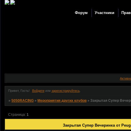
Форум
Участники
Прав
Активн
Привет, Гость!
Войдите
или
зарегистрируйтесь
.
»
5050RACING
»
Мероприятия других клубов
»
Закрытая Супер Вечерин
Страница:
1
Закрытая Супер Вечеринка от Peugeo