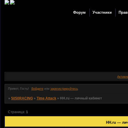
Форум
Участники
Прав
Активн
Привет, Гость!
Войдите
или
зарегистрируйтесь
.
»
5050RACING
»
Time Attack
»
HH.ru — личный кабинет
Страница:
1
HH.ru — ли