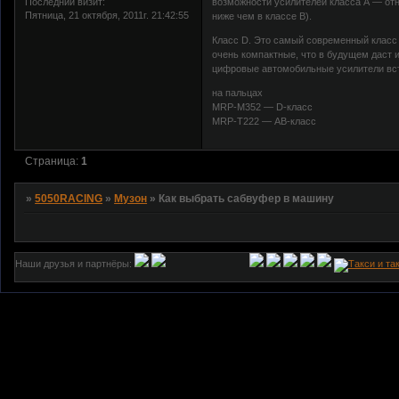
Последний визит:
возможности усилителей класса А — отн
Пятница, 21 октября, 2011г. 21:42:55
ниже чем в классе В).
Класс D. Это самый современный класс
очень компактные, что в будущем даст
цифровые автомобильные усилители вст
на пальцах
MRP-M352 — D-класс
MRP-T222 — АВ-класс
Страница:
1
»
5050RACING
»
Музон
»
Как выбрать сабвуфер в машину
Наши друзья и партнёры: