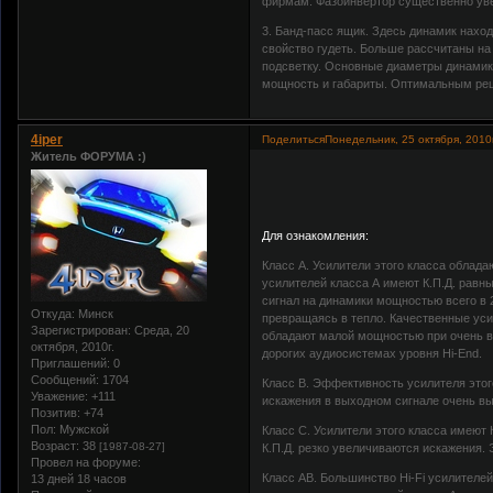
фирмам. Фазоинвертор существенно уве
3. Банд-пасс ящик. Здесь динамик наход
свойство гудеть. Больше рассчитаны на
подсветку. Основные диаметры динамиков
мощность и габариты. Оптимальным реш
4iper
Поделиться
Понедельник, 25 октября, 2010г
Житель ФОРУМА :)
Для ознакомления:
Класс А. Усилители этого класса облад
усилителей класса А имеют К.П.Д. равны
сигнал на динамики мощностью всего в 
Откуда:
Минск
превращаясь в тепло. Качественные уси
Зарегистрирован
: Среда, 20
обладают малой мощностью при очень в
октября, 2010г.
дорогих аудиосистемах уровня Hi-End.
Приглашений:
0
Сообщений:
1704
Класс В. Эффективность усилителя этог
Уважение:
+111
искажения в выходном сигнале очень выс
Позитив:
+74
Пол:
Мужской
Класс С. Усилители этого класса имеют
Возраст:
38
[1987-08-27]
К.П.Д. резко увеличиваются искажения. 
Провел на форуме:
Класс АВ. Большинство Hi-Fi усилителе
13 дней 18 часов