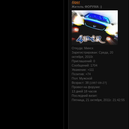
4iper
Житель ФОРУМА :)
Откуда:
Минск
Зарегистрирован
: Среда, 20
октября, 2010г.
Приглашений:
0
Сообщений:
1704
Уважение:
+111
Позитив:
+74
Пол:
Мужской
Возраст:
38
[1987-08-27]
Провел на форуме:
13 дней 18 часов
Последний визит:
Пятница, 21 октября, 2011г. 21:42:55