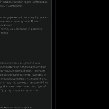
ой толщины обеспечивало наименьшее
льными размерами.
полкодержателей для каждой условно
ливались новые детали. В итоге
ллических.
детали на материале из которого
 заход.
 впоследствии швы для большей
лкодержателя не подлежащая обтяжке
ачительных влияний влаги. После по
ержатели были обтянуты карпетом с
тановлены динамики. К сожалению на
ть и идут по одному стандарту 6*9 но
одобрать комплект точно подходящий
 будут чуть чуть выступать за
но это снятие размеров и