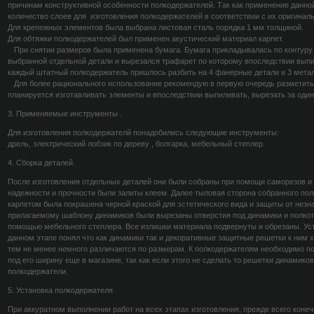
причинам конструктивной особенности полкодержателей. Так как применение данн
количество слоев для изготовления полкодержателей в соответствии с их оригина
Для крепежных элементов была выбрана листовая сталь порядка 1 мм толщиной.
Для обтяжки полкодержателей был применен акустический материал карпет.
При снятии размеров была применена бумага. Бумага прикладывалась по контуру 
выбранной отдельной детали и вырезался трафарет по которому впоследствии выпи
каждый штатный полкодержатель пришлось разбить на 4 фанерные детали и 3 мета
Для более рационального использование рекомендую в первую очередь разметить 
планируется изготавливать элементы и впоследствии выпиливать, вырезать за один
3. Применяемые инструменты .
Для изготовления полкодержателй понадобились следующие инструменты:
дрель, электрический лобзик по дереву , болгарка, мебельный степлер.
4. Сборка деталей.
После изготовления отдельных деталей они были собраны при помощи саморезов и
надежности и прочности были залиты клеем. Далее тыловая сторона собранного по
карпетом была покрашена черной краской для эстетического вида и защиты от незн
прилагаемому шаблону динамиков были вырезаны отверстия под динамики и полкот
помощью мебельного степлера. Все излишки материала подвернуты и обрезаны. Ус
данном этапе понял что как динамики так и декоративные защитные решетки к ним хо
тем не менее немного различаются по размерам. К полкодержателям необходимо п
под его ширину еще в магазине, так как если этого не сделать то решетки динамиков
полкодержатели.
5. Установка полкодержателя
При аккуратном выполнении работ на всех этапах изготовления, прежде всего конеч