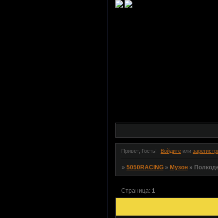
Привет, Гость!
Войдите
или
зарегистр
»
5050RACING
»
Музон
»
Полкоде
Страница:
1