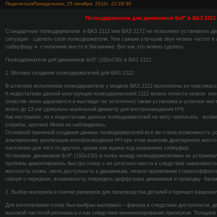
Поделиться
Понедельник, 25 октября, 2010г. 22:28:36
Полкодержатели для динамиков 6x9" в ВАЗ 2112 
Стандартные полкодержатели в ВАЗ 2112 или ВАЗ 2172 не позволяют установить ди
ситуации - сделать свои полкодержатели. Тем самым улучшив звук низких частот в 
сабвуферу и сэкономив место в багажнике. Вот как это можно сделать.
Полкодержатели для динамиков 6х9” (150х230) в ВАЗ 2112
1. Мотивы создания полкодержателей для ВАЗ 2112.
В штатном исполнении полкодержатели у модели ВАЗ 2112 выполнены из пластмасс
К недостаткам данной конструкции полкодержателей 2112 можно отнести низкое ка
(пластик легко царапается и выглядит не эстетично) также установка в штатное ме
всего до 13 см (довольно маленький диаметр для воспроизведения НЧ).
Как нестранно, но к недостаткам данных полкодержателей не могу приписать воз
(скрипы, щелчки) Мною не наблюдалось.
Основной причиной создания данных полкодержателей все же стала возможность ус
альтернативу реализации воспроизведения НЧ при этом выиграв драгоценное место
постоянно для чего то другого, кроме как ящика под названием сабвуфер.
Установка динамиков 6х9” (150х230) в полку между полкодержателями не устраива
проблем демонтировать быстро полку с ее штатного места в следствие зависимости
жесткость полки, легко доступность к динамикам, низкое проявление стереоэффект
говоря о передних, возможность повредить диффузоры динамиков и проводку багаж
2. Выбор материла и снятие размеров для производства деталей и принцип рационал
Для изготовления полок был выбран материал – фанера в следствии доступности, д
высокой частотой резонанса и как следствие минимизирование призвуков. Толщин