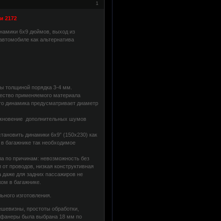
1
и 2172
намики 6x9 дюймов, выход из
автомобиле как альтернатива
ы толщиной порядка 3-4 мм.
чество применяемого материала
сто динамика предусматривает диаметр
никновение дополнительных шумов
тановить динамики 6х9” (150х230) как
 в багажнике так необходимое
ла по причинам: невозможность без
 от проводов, низкая конструктивная
а даже для задних пассажиров не
ом в багажнике.
ьного изготовления.
ешевизны, простоты обработки,
а фанеры была выбрана 18 мм по