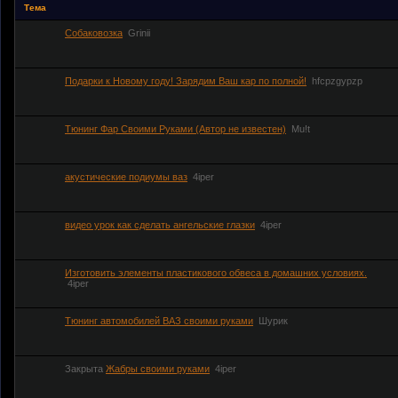
Тема
Собаковозка
Grinii
Подарки к Новому году! Зарядим Ваш кар по полной!
hfcpzgypzp
Тюнинг Фар Своими Руками (Автор не известен)
Mu!t
акустические подиумы ваз
4iper
видео урок как сделать ангельские глазки
4iper
Изготовить элементы пластикового обвеса в домашних условиях.
4iper
Тюнинг автомобилей ВАЗ своими руками
Шурик
Закрыта
Жабры своими руками
4iper