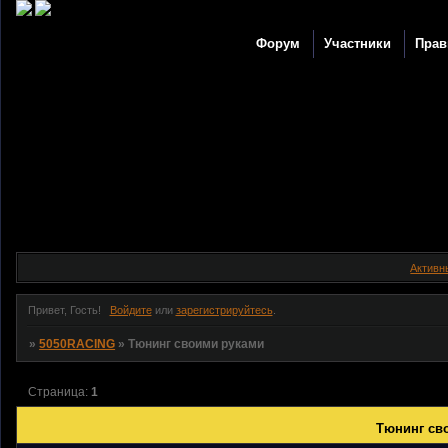
Форум
Участники
Прав
Активн
Привет, Гость!
Войдите
или
зарегистрируйтесь
.
»
5050RACING
»
Тюнинг своими руками
Страница:
1
Тюнинг св