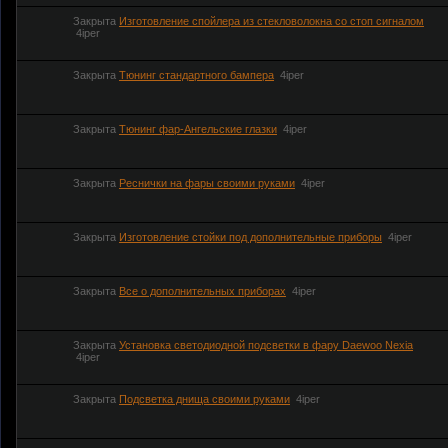
Закрыта
Изготовление спойлера из стекловолокна со стоп сигналом
4iper
Закрыта
Тюнинг стандартного бампера
4iper
Закрыта
Тюнинг фар-Ангельские глазки
4iper
Закрыта
Реснички на фары своими руками
4iper
Закрыта
Изготовление стойки под дополнительные приборы
4iper
Закрыта
Все о дополнительных приборах
4iper
Закрыта
Установка светодиодной подсветки в фару Daewoo Nexia
4iper
Закрыта
Подсветка днища своими руками
4iper